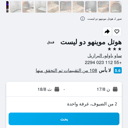
صور لـ هوتل موينهو دو ليست
هوتل موينهو دو ليست
فندق
3 نجوم
ساو باولو، البرازيل
+55 112 023 2294
لا بأس
108 من التقييمات تم التحقق منها
5.6
ن 17/8
-
ث 18/8
2 من الضيوف، غرفة واحدة
بحث