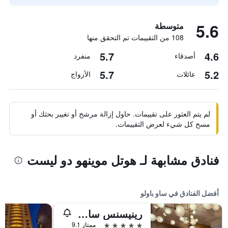
5.6
متوسطة
108 من التقييمات تم التحقق منها
5.7
4.6
أصدقاء
منفرد
5.7
5.2
عائلات
الأزواج
لم يتم العثور على تقييمات. حاول إزالة مرشح أو تغيير بحثك أو
مسح كل شيء لعرض التقييمات.
فنادق مشابهة لـ هوتل موينهو دو ليست
أفضل الفنادق في ساو باولو
رينيسنس ساو باولو هوتل
5 نجوم
ممتاز 9.1