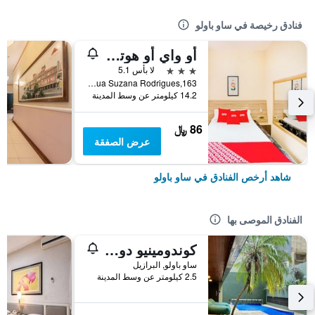
فنادق رخيصة في ساو باولو
أو واي أو هوتل إيتارانت يم، نياو باولو
3 نجوم
لا بأس 5.1
Rua Suzana Rodrigues,163, ساو باولو, البرازيل
14.2 كيلومتر عن وسط المدينة
86 ﷼
عرض الصفقة
شاهد أرخص الفنادق في ساو باولو
الفنادق الموصى بها
كوندومينيو دو إديفيشيو ذا بارك هول
ساو باولو, البرازيل
2.5 كيلومتر عن وسط المدينة