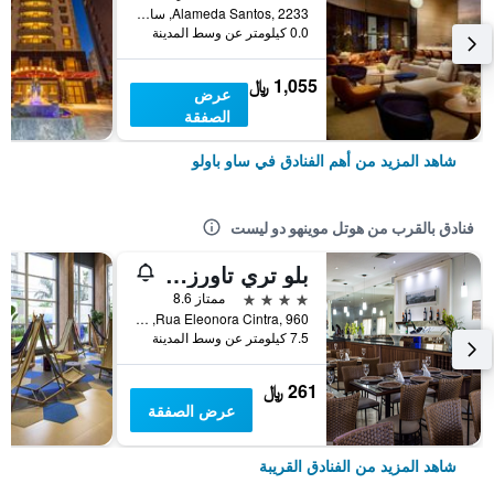
Alameda Santos, 2233, ساو باولو, البرازيل
0.0 كيلومتر عن وسط المدينة
1,055 ﷼
عرض
الصفقة
شاهد المزيد من أهم الفنادق في ساو باولو
فنادق بالقرب من هوتل موينهو دو ليست
بلو تري تاورز أناليا فرانكو - تاتوابيه
4 نجوم
ممتاز 8.6
Rua Eleonora Cintra, 960, ساو باولو, البرازيل
7.5 كيلومتر عن وسط المدينة
261 ﷼
عرض الصفقة
شاهد المزيد من الفنادق القريبة