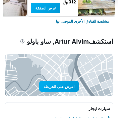
312 ﷼
عرض الصفقة
مشاهدة الفنادق الأخرى الموصى بها
استكشفArtur Alvim, ساو باولو
اعرض على الخريطة
سيارت ايجار