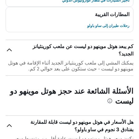
تأجير السيارات في مطار غواروليوس الدولي
المطارات القريبة
رحلات طيران إلى ساو باولو
كم يبعد هوتل موينهو دو ليست عن ملعب كورينثيانز
الجديد؟
يمكنك المشي إلى ملعب كورينثيانز الجديد أثناء الإقامة في هوتل
موينهو دو ليست - حيث ستكون على بعد حوالي 2 كم.
الأسئلة الشائعة عند حجز هوتل موينهو دو
ليست
هل الأسعار في هوتل موينهو دو ليست قابلة للمقارنة
بفنادق 3 نجوم في ساو باولو؟
يكون سعر هوتل موينهو دو ليست عادة أقل من متوسط ​​سعر