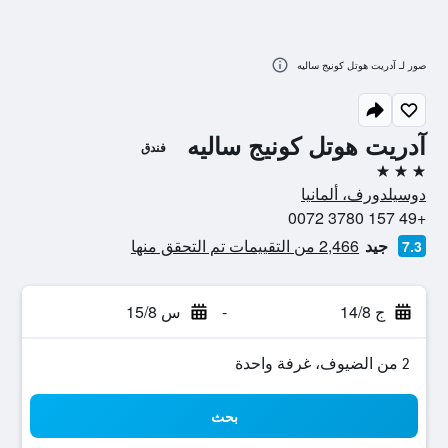
صور لـ آدريت هوتل كونيج ساليه
آدريت هوتل كونيج ساليه
فندق
3 نجوم
دوسيلدورف، ألمانيا
+49 157 3780 0072
جيد
2,466 من التقييمات تم التحقق منها
7.3
ج 14/8
-
س 15/8
2 من الضيوف، غرفة واحدة
بحث