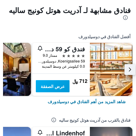
فنادق مشابهة لـ آدريت هوتل كونيج ساليه
أفضل الفنادق في دوسيلدورف
فندق كو 59 دوسيلدورف - ميمبر أوف هوميج لاكشري هوتلز كوليكشن
5 نجوم
ممتاز 9.0
Koenigsallee 59, دوسيلدورف, ولاية شمال الراين وستفاليا, ألمانيا
0.0 كيلومتر عن وسط المدينة
712 ﷼
عرض الصفقة
شاهد المزيد من أهم الفنادق في دوسيلدورف
فنادق بالقرب من آدريت هوتل كونيج ساليه
Hotel Lindenhof