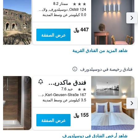
3 نجوم
ممتاز 8.2
Oststr 124, دوسيلدورف, ولاية شمال الراين وستفاليا, ألمانيا
0.0 كيلومتر عن وسط المدينة
447 ﷼
عرض الصفقة
شاهد المزيد من الفنادق القريبة
فنادق رخيصة في دوسيلدورف
فندق ماكدريمز دوسلدورف-سيتي
2 نجمتين
جيد 7.6
Karl-Geusen-Straße 167, دوسيلدورف, ولاية شمال الراين وستفاليا, ألمانيا
3.5 كيلومتر عن وسط المدينة
155 ﷼
عرض الصفقة
شاهد أرخص الفنادق في دوسيلدورف