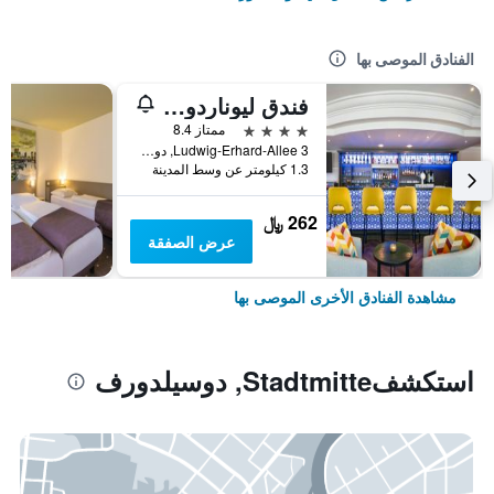
الفنادق الموصى بها
فندق ليوناردو دوسلدورف سيتي سنتر
4 نجوم
ممتاز 8.4
Ludwig-Erhard-Allee 3, دوسيلدورف, ولاية شمال الراين وستفاليا, ألمانيا
1.3 كيلومتر عن وسط المدينة
262 ﷼
عرض الصفقة
مشاهدة الفنادق الأخرى الموصى بها
استكشفStadtmitte, دوسيلدورف