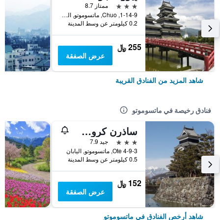
3 نجوم
ممتاز 8.7
1-14-9, Chuo, ماتسوموتو, اليابان
0.2 كيلومتر عن وسط المدينة
255 ﷼
عرض الصفقة
شاهد المزيد من الفنادق القريبة
فنادق رخيصة في ماتسوموتو
ساذرن كروس إن ماتسوموتو
3 نجوم
جيد 7.9
4-9-3 Ote, ماتسوموتو, اليابان
0.5 كيلومتر عن وسط المدينة
152 ﷼
عرض الصفقة
شاهد أرخص الفنادق في ماتسوموتو