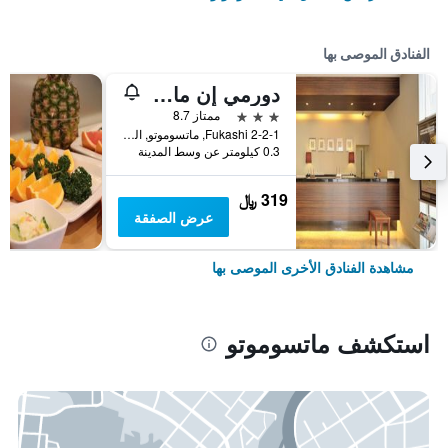
الفنادق الموصى بها
دورمي إن ماتسوموتو ناتشورال هوت سبرينج
3 نجوم
ممتاز 8.7
2-2-1 Fukashi, ماتسوموتو, اليابان
0.3 كيلومتر عن وسط المدينة
319 ﷼
عرض الصفقة
مشاهدة الفنادق الأخرى الموصى بها
استكشف ماتسوموتو