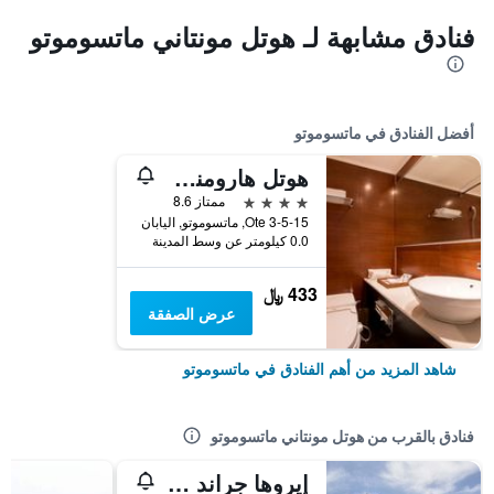
فنادق مشابهة لـ هوتل مونتاني ماتسوموتو
أفضل الفنادق في ماتسوموتو
هوتل هارومني بين
4 نجوم
ممتاز 8.6
3-5-15 Ote, ماتسوموتو, اليابان
0.0 كيلومتر عن وسط المدينة
433 ﷼
عرض الصفقة
شاهد المزيد من أهم الفنادق في ماتسوموتو
فنادق بالقرب من هوتل مونتاني ماتسوموتو
إيروها جراند هوتل