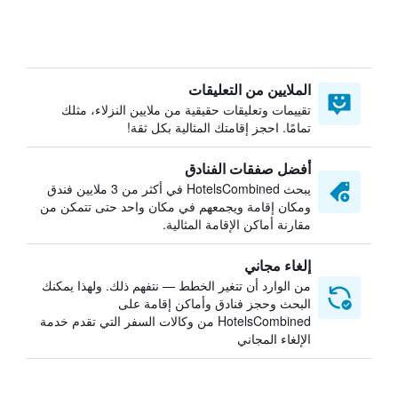
الملايين من التعليقات
تقييمات وتعليقات حقيقية من ملايين النزلاء، مثلك
تمامًا. احجز إقامتك المثالية بكل ثقة!
أفضل صفقات الفنادق
يبحث HotelsCombined في أكثر من 3 ملايين فندق
ومكان إقامة ويجمعهم في مكان واحد حتى تتمكن من
مقارنة أماكن الإقامة المثالية.
إلغاء مجاني
من الوارد أن تتغير الخطط — نتفهم ذلك. ولهذا يمكنك
البحث وحجز فنادق وأماكن إقامة على
HotelsCombined من وكالات السفر التي تقدم خدمة
الإلغاء المجاني