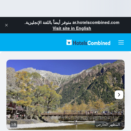
ar.hotelscombined.com
متوفر أيضاً باللغة الإنجليزية.
Visit site in English
المظهر الخارجي
1/9
غر