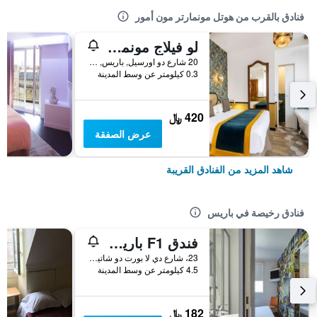
فنادق بالقرب من هوتل مونمارتر مون أمور
لو فيلاج مونمارتر باي هيب هوب هوستلز
20 شارع دو اورسيل, باريس, فرنسا
0.3 كيلومتر عن وسط المدينة
420 ﷼
عرض الصفقة
شاهد المزيد من الفنادق القريبة
فنادق رخيصة في باريس
فندق F1 باريس بورت دو شاتيلون
23، شارع دي لا بورت دو شاتيلون, باريس, فرنسا
4.5 كيلومتر عن وسط المدينة
182 ﷼