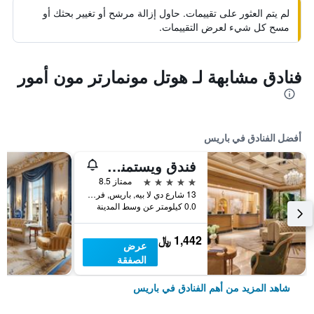
لم يتم العثور على تقييمات. حاول إزالة مرشح أو تغيير بحثك أو
مسح كل شيء لعرض التقييمات.
فنادق مشابهة لـ هوتل مونمارتر مون أمور
أفضل الفنادق في باريس
فندق ويستمنستر
5 نجوم
ممتاز 8.5
13 شارع دي لا بيه, باريس, فرنسا
0.0 كيلومتر عن وسط المدينة
1,442 ﷼
عرض
الصفقة
شاهد المزيد من أهم الفنادق في باريس