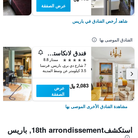
عرض الصفقة
شاهد أرخص الفنادق في باريس
الفنادق الموصى بها
فندق لانكاستر باريس شانزليزيه
5 نجوم
ممتاز 8.8
7 شارع دي بري, باريس, فرنسا
3.5 كيلومتر عن وسط المدينة
2,083 ﷼
عرض
الصفقة
مشاهدة الفنادق الأخرى الموصى بها
استكشف18th arrondissement, باريس