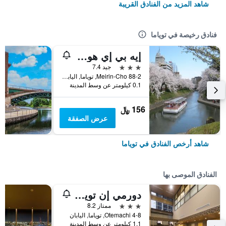
شاهد المزيد من الفنادق القريبة
فنادق رخيصة في توياما
إيه بي إي هوتل توياما إكيماي
3 نجوم
جيد 7.4
88-2 Meirin-Cho, توياما, اليابان
0.1 كيلومتر عن وسط المدينة
156 ﷼
عرض الصفقة
شاهد أرخص الفنادق في توياما
الفنادق الموصى بها
دورمي إن توياما ناتشورال هوت سبرينج
3 نجوم
ممتاز 8.2
4-8 Otemachi, توياما, اليابان
1.1 كيلومتر عن وسط المدينة