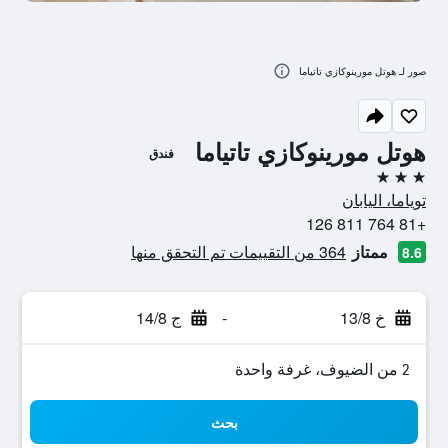
صور لـ هوتل مورينوكازي تاتياما
هوتل مورينوكازي تاتياما
فندق
3 نجوم
توياما، اليابان
+81 764 811 126
ممتاز
364 من التقييمات تم التحقق منها
8.6
خ 13/8
-
ج 14/8
2 من الضيوف، غرفة واحدة
بحث