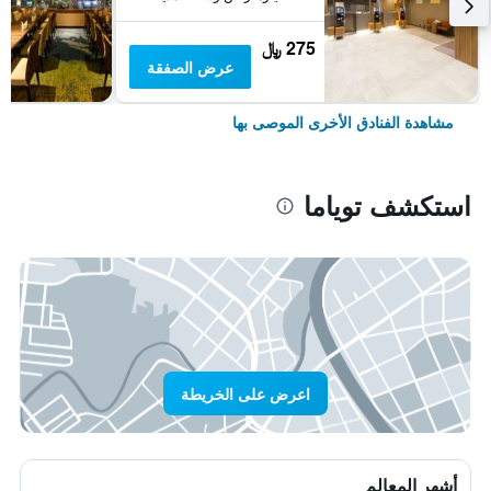
275 ﷼
عرض الصفقة
مشاهدة الفنادق الأخرى الموصى بها
استكشف توياما
اعرض على الخريطة
أشهر المعالم