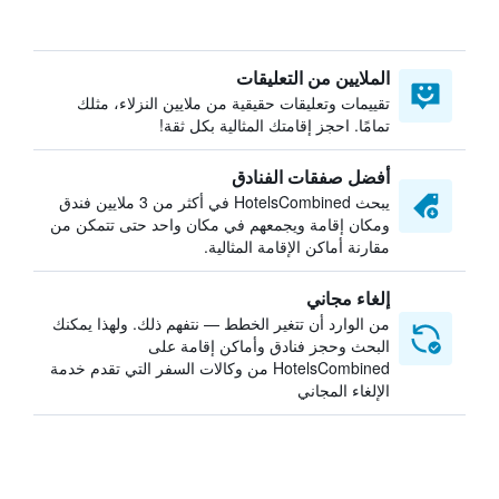
الملايين من التعليقات
تقييمات وتعليقات حقيقية من ملايين النزلاء، مثلك
تمامًا. احجز إقامتك المثالية بكل ثقة!
أفضل صفقات الفنادق
يبحث HotelsCombined في أكثر من 3 ملايين فندق
ومكان إقامة ويجمعهم في مكان واحد حتى تتمكن من
مقارنة أماكن الإقامة المثالية.
إلغاء مجاني
من الوارد أن تتغير الخطط — نتفهم ذلك. ولهذا يمكنك
البحث وحجز فنادق وأماكن إقامة على
HotelsCombined من وكالات السفر التي تقدم خدمة
الإلغاء المجاني