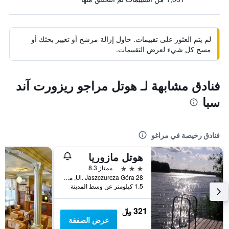
لم يتم العثور على تقييمات. حاول إزالة مرشح أو تغيير بحثك أو
مسح كل شيء لعرض التقييمات.
فنادق مشابهة لـ هوتل مراجو ريزورت آند
سبا
فنادق رخيصة في مراغو
هوتل مازوريا
3 نجوم
ممتاز 8.3
Ul. Jaszczurcza Góra 28, مراغو, محافظة فارمينسكو-مازورسكي, بولندا
1.5 كيلومتر عن وسط المدينة
321 ﷼
عرض الصفقة