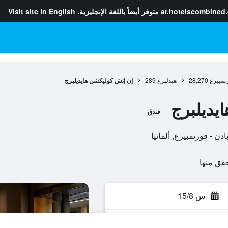
ar.hotelscombined
متوفر أيضاً باللغة الإنجليزية.
Visit site in English
رتمبيرغ
28,270
هيدلبرغ
289
إن إتش كوليكشن هايديلبرج
يديلبرج
فندق
س 15/8