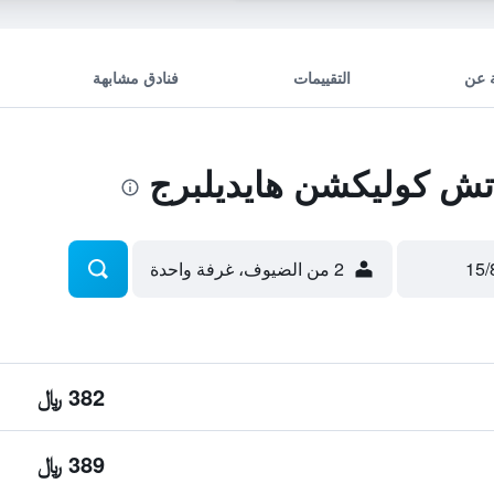
 عن
التقييمات
فنادق مشابهة
ش كوليكشن هايديلبرج
2 من الضيوف، غرفة واحدة
382 ﷼
389 ﷼