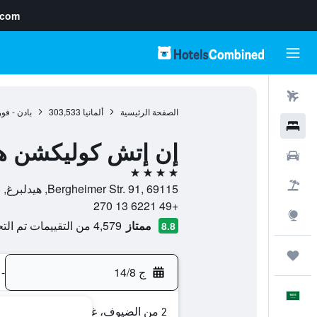
.com
رحلات طيران
الصفحة الرئيسية
ألمانيا
303,533
بادن - فو
فنادق
إن إتش كوليكشن ها
سيارات
4 نجوم
حزم العروض
Bergheimer Str. 91, 69115, هيدلبرغ, بادن - فورتمبيرغ, ألمانيا
+49 6221 13 270
استكشاف
ممتاز
4,579 من التقييمات تم التحقق منها
8.8
رحلات
ج 14/8
-
العَرَبِيَّة
2 من الضيوف، غرفة واحدة