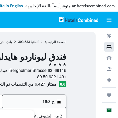
ar.hotelscombined.com
متوفر أيضاً باللغة الإنجليزية.
site in English
رحلات طيران
الصفحة الرئيسية
ألمانيا
303,533
بادن - فو
فنادق
فندق ليوناردو هايدل
سيارات
4 نجوم
حزم العروض
Bergheimer Strasse 63, 69115, هيدلبرغ, بادن - فورتمبيرغ, ألمانيا
+49 6221 50 80
استكشاف
ممتاز
6,427 من التقييمات تم التحقق منها
8.6
رحلات
ح 16/8
-
العَرَبِيَّة
2 من الضيوف، غرفة واحدة