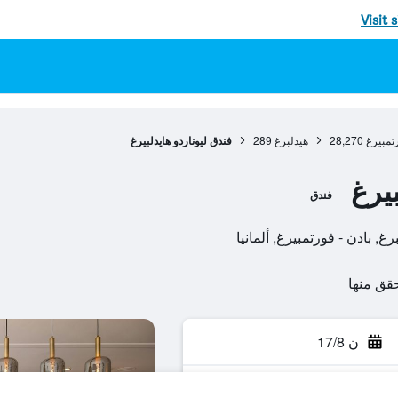
Visit 
رتمبيرغ
28,270
هيدلبرغ
289
فندق ليوناردو هايدلبيرغ
بيرغ
فندق
ن 17/8