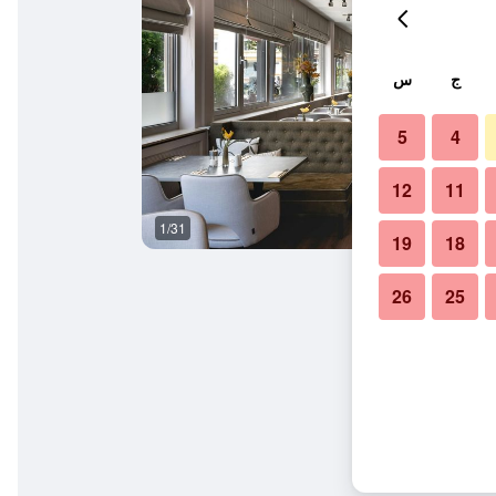
ج
س
5
4
12
11
1/31
بوفيه
19
18
26
25