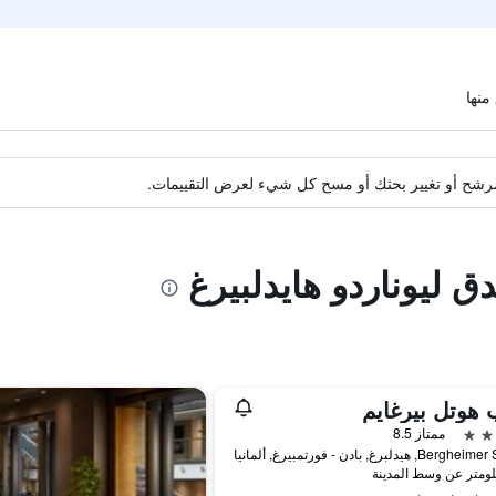
ة مرشح أو تغيير بحثك أو مسح كل شيء لعرض التقييمات.
ق ليوناردو هايدلبيرغ
هوتل بيرغايم
ممتاز 8.5
Be, هيدلبرغ, بادن - فورتمبيرغ, ألمانيا