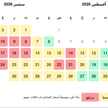
أغسطس 2026
سبتمبر 2026
ث
ث
ر
خ
ج
س
ح
ن
ث
ر
خ
3
2
1
1
لة الواحدة
10
9
8
7
6
8
7
6
5
4
مطعم
لي في الليلة
17
16
15
14
13
15
14
13
12
11
 ﷼
عرض الصفقة
24
23
22
21
20
22
21
20
19
18
30
29
28
27
29
28
27
26
25
صور لـ فندق ليوناردو هايدلبيرغ
 ﷼
عرض الصفقة
 ﷼
عرض الصفقة
سط
مرتفع
بناءً على متوسط أسعار الفنادق ذات الثلاث نجوم.