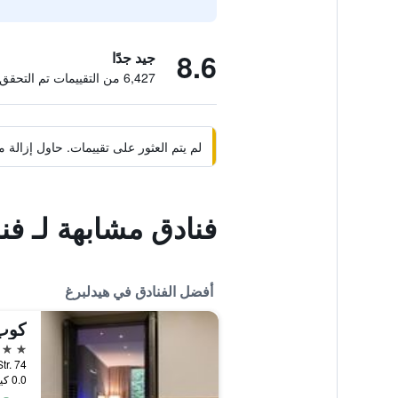
8.6
جيد جدًا
6,427 من التقييمات تم التحقق منها
لم يتم العثور على تقييمات. حاول إزال
فنادق مشابهة لـ فند
أفضل الفنادق في هيدلبرغ
كوب 
4 نجوم
rgheimer Str. 74
0.0 كيلومتر عن وسط المدينة