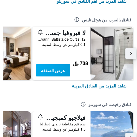
شاهد المزيد من أهم الفنادق في سورنتو
فنادق بالقرب من هوتل نايس
لا فيروفيا جست هاوس
Piazza Giovanni Battista de Curtis, 12, سورنتو, مقاطعة نابولي, إيطاليا
0.1 كيلومتر عن وسط المدينة
738 ﷼
عرض الصفقة
شاهد المزيد من الفنادق القريبة
فنادق رخيصة في سورنتو
فيلاجيو كمبجيو سانتا فورتوناتا كامبوجايو
سورنتو, مقاطعة نابولي, إيطاليا
1.5 كيلومتر عن وسط المدينة