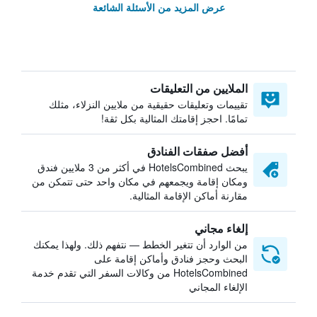
عرض المزيد من الأسئلة الشائعة
الملايين من التعليقات
تقييمات وتعليقات حقيقية من ملايين النزلاء، مثلك
تمامًا. احجز إقامتك المثالية بكل ثقة!
أفضل صفقات الفنادق
يبحث HotelsCombined في أكثر من 3 ملايين فندق
ومكان إقامة ويجمعهم في مكان واحد حتى تتمكن من
مقارنة أماكن الإقامة المثالية.
إلغاء مجاني
من الوارد أن تتغير الخطط — نتفهم ذلك. ولهذا يمكنك
البحث وحجز فنادق وأماكن إقامة على
HotelsCombined من وكالات السفر التي تقدم خدمة
الإلغاء المجاني