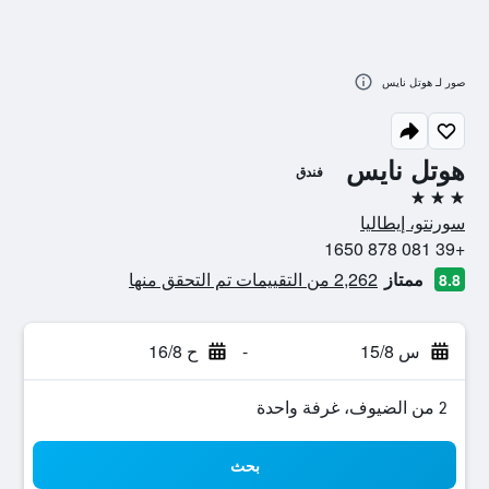
صور لـ هوتل نايس
هوتل نايس
فندق
3 نجوم
سورنتو، إيطاليا
+39 081 878 1650
ممتاز
2,262 من التقييمات تم التحقق منها
8.8
س 15/8
-
ح 16/8
2 من الضيوف، غرفة واحدة
بحث