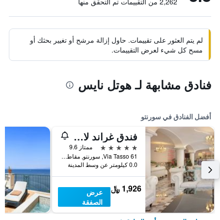
2,262 من التقييمات تم التحقق منها
لم يتم العثور على تقييمات. حاول إزالة مرشح أو تغيير بحثك أو
مسح كل شيء لعرض التقييمات.
فنادق مشابهة لـ هوتل نايس
أفضل الفنادق في سورنتو
فندق غراند لا فافوريتا
5 نجوم
ممتاز 9.6
Via Tasso 61, سورنتو, مقاطعة نابولي, إيطاليا
0.0 كيلومتر عن وسط المدينة
1,926 ﷼
عرض
الصفقة