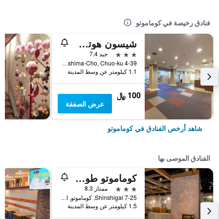
فنادق رخيصة في كوماموتو
شيسون هوتل كوماموتو
3 نجوم
جيد 7.4
4-39 Karashima-Cho, Chuo-ku, كوماموتو, اليابان
1.1 كيلومتر عن وسط المدينة
100 ﷼
عرض الصفقة
شاهد أرخص الفنادق في كوماموتو
الفنادق الموصى بها
كوماموتو طوكيو راي هوتل
3 نجوم
ممتاز 8.3
7-25 Shinshigai, كوماموتو, اليابان
1.5 كيلومتر عن وسط المدينة