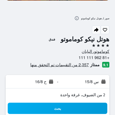
صور لـ هوتل نيكو كوماموتو
هوتل نيكو كوماموتو
فندق
4 نجوم
كوماموتو، اليابان
+81 962 111 111
ممتاز
2,357 من التقييمات تم التحقق منها
9.1
س 15/8
-
ح 16/8
2 من الضيوف، غرفة واحدة
بحث