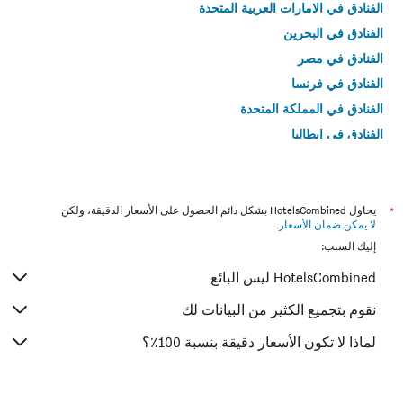
الفنادق في الامارات العربية المتحدة
الفنادق في البحرين
الفنادق في مصر
الفنادق في فرنسا
الفنادق في المملكة المتحدة
الفنادق في إيطاليا
الفنادق في تايلاند
*
يحاول HotelsCombined بشكل دائم الحصول على الأسعار الدقيقة، ولكن
لا يمكن ضمان الأسعار
.
إليك السبب:
HotelsCombined ليس البائع
نقوم بتجميع الكثير من البيانات لك
لماذا لا تكون الأسعار دقيقة بنسبة 100٪؟