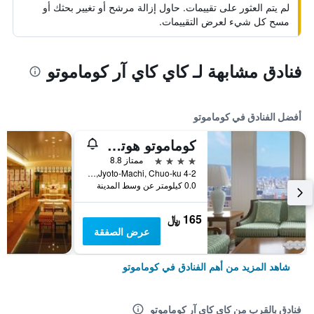
لم يتم العثور على تقييمات. حاول إزالة مرشح أو تغيير بحثك أو
مسح كل شيء لعرض التقييمات.
فنادق مشابهة لـ كاي كاي آر كوماموتو
أفضل الفنادق في كوماموتو
كوماموتو هوتل كاسل
4 نجوم
ممتاز 8.8
4-2 Jyoto-Machi, Chuo-ku, كوماموتو, اليابان
0.0 كيلومتر عن وسط المدينة
165 ﷼
عرض الصفقة
شاهد المزيد من أهم الفنادق في كوماموتو
فنادق بالقرب من كاي كاي آر كوماموتو