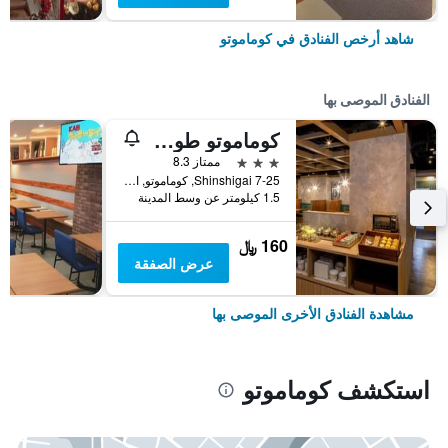
شاهد أرخص الفنادق في كوماموتو
الفنادق الموصى بها
كوماموتو طوكيو راي هوتل
3 نجوم
ممتاز 8.3
7-25 Shinshigai, كوماموتو, اليابان
1.5 كيلومتر عن وسط المدينة
160 ﷼
عرض الصفقة
مشاهدة الفنادق الأخرى الموصى بها
استكشف كوماموتو