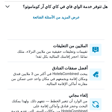
هل تتوفر خدمة الواي فاي في كاي كاي آر كوماموتو؟
عرض المزيد من الأسئلة الشائعة
الملايين من التعليقات
تقييمات وتعليقات حقيقية من ملايين النزلاء، مثلك
تمامًا. احجز إقامتك المثالية بكل ثقة!
أفضل صفقات الفنادق
يبحث HotelsCombined في أكثر من 3 ملايين فندق
ومكان إقامة ويجمعهم في مكان واحد حتى تتمكن من
مقارنة أماكن الإقامة المثالية.
إلغاء مجاني
من الوارد أن تتغير الخطط — نتفهم ذلك. ولهذا يمكنك
البحث وحجز فنادق وأماكن إقامة على
HotelsCombined من وكالات السفر التي تقدم خدمة