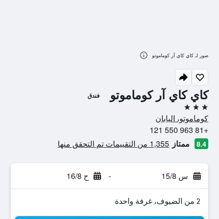
صور لـ كاي كاي آر كوماموتو
كاي كاي آر كوماموتو
فندق
3 نجوم
كوماموتو، اليابان
+81 963 550 121
ممتاز
1,355 من التقييمات تم التحقق منها
8.4
س 15/8
-
ح 16/8
2 من الضيوف، غرفة واحدة