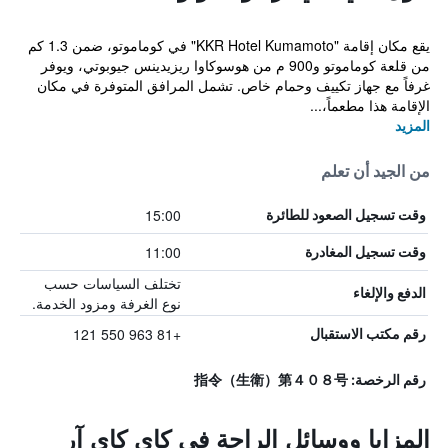
يقع مكان إقامة "KKR Hotel Kumamoto" في كوماموتو، ضمن 1.3 كم
من قلعة كوماموتو و900 م من هوسوكاوا ريزيدينس جيوبوتي، ويوفر
غرفاً مع جهاز تكييف وحمام خاص. تشمل المرافق المتوفرة في مكان
الإقامة هذا مطعماً،...
المزيد
من الجيد أن تعلم
15:00
وقت تسجيل الصعود للطائرة
11:00
وقت تسجيل المغادرة
تختلف السياسات حسب
الدفع والإلغاء
نوع الغرفة ومزود الخدمة.
+81 963 550 121
رقم مكتب الاستقبال
رقم الرخصة: 指令（生衛）第４０８号
المزايا ووسائل الراحة في كاي كاي آر