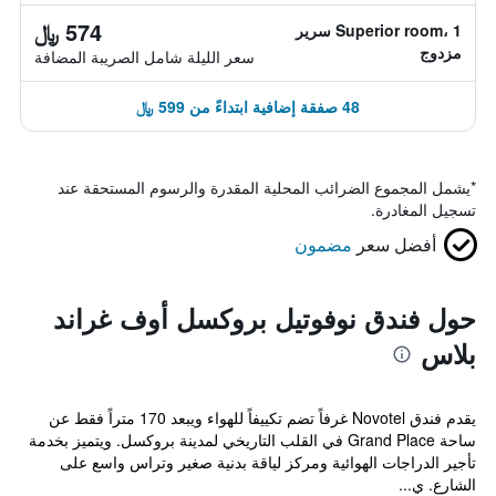
574 ﷼
Superior room، 1 سرير
مزدوج
سعر الليلة شامل الصريبة المضافة
48 صفقة إضافية ابتداءً من 599 ﷼
*
يشمل المجموع الضرائب المحلية المقدرة والرسوم المستحقة عند
تسجيل المغادرة.
أفضل سعر
مضمون
حول فندق نوفوتيل بروكسل أوف غراند
بلاس
يقدم فندق Novotel غرفاً تضم تكييفاً للهواء ويبعد 170 متراً فقط عن
ساحة Grand Place في القلب التاريخي لمدينة بروكسل. ويتميز بخدمة
تأجير الدراجات الهوائية ومركز لياقة بدنية صغير وتراس واسع على
الشارع. ي...