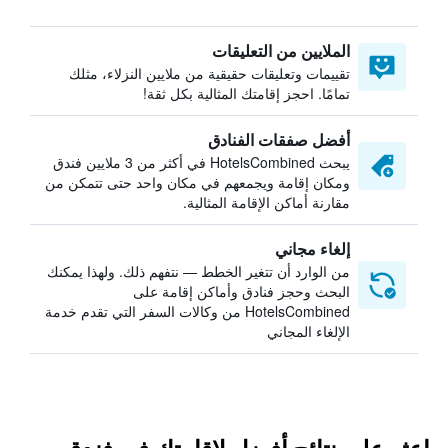
الملايين من التعليقات
تقييمات وتعليقات حقيقية من ملايين النزلاء، مثلك
تمامًا. احجز إقامتك المثالية بكل ثقة!
أفضل صفقات الفنادق
يبحث HotelsCombined في أكثر من 3 ملايين فندق
ومكان إقامة ويجمعهم في مكان واحد حتى تتمكن من
مقارنة أماكن الإقامة المثالية.
إلغاء مجاني
من الوارد أن تتغير الخطط — نتفهم ذلك. ولهذا يمكنك
البحث وحجز فنادق وأماكن إقامة على
HotelsCombined من وكالات السفر التي تقدم خدمة
الإلغاء المجاني