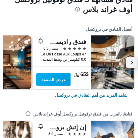
أوف غراند بلاس
أفضل الفنادق في بروكسل
فندق راديسن كوليكشن جراند بليس بروكسل
5 نجوم
ممتاز 8.3
47 Rue Du Fosse Aux Loups, بروكسل, بلجيكا
0.0 كيلومتر عن وسط المدينة
653 ﷼
عرض الصفقة
شاهد المزيد من أهم الفنادق في بروكسل
فنادق بالقرب من فندق نوفوتيل بروكسل أوف غراند بلاس
إن إتش بروسيلز كاريفور دو ليوروب
4 نجوم
ممتاز 8.5