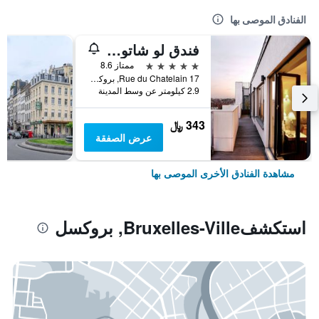
الفنادق الموصى بها
فندق لو شاتولان
5 نجوم
ممتاز 8.6
17 Rue du Chatelain, بروكسل, بلجيكا
2.9 كيلومتر عن وسط المدينة
343 ﷼
عرض الصفقة
مشاهدة الفنادق الأخرى الموصى بها
استكشفBruxelles-Ville, بروكسل