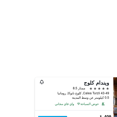
ويندام كلوج
5 نجوم
ممتاز 8.5
Calea Turzii 43-49, كلوج نابوكا, رومانيا
0.5 كيلومتر عن وسط المدينة
حوض السباحة
واي فاي مجاني
409 ﷼