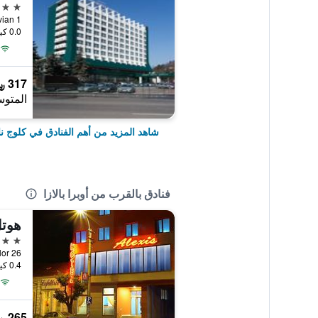
4 نجوم
Octavian 1
0.0 كيلومتر عن وسط المدينة
317 ﷼
المتوس
شاهد المزيد من أهم الفنادق في كلوج نا
فنادق بالقرب من أوبرا بالازا
هوتل
3 نجوم
bantilor 26
0.4 كيلومتر عن وسط المدينة
265 ﷼