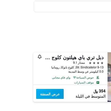
دبل تري باي هيلتون كلوج - سيتي بلازا
4 نجوم
ممتاز 9.1
Str. Sindicatelor 9-13, كلوج نابوكا, رومانيا
0.0 كيلومتر عن وسط المدينة
حوض السباحة
واي فاي مجاني
موقف السيارات
354 ﷼
عرض الصفقة
المتوسط في الليلة