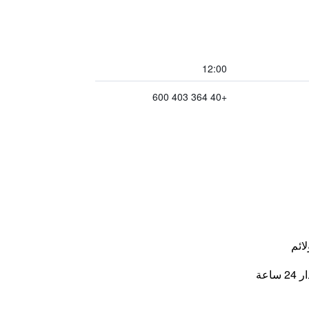
12:00
+40 364 403 600
لائم
اعة