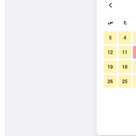
ج
س
5
4
12
11
19
18
26
25