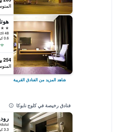
المتوس
هوت
3 نجوم
alea Turzii 48
0.6 كيلومتر عن وسط المدينة
254 ﷼
المتوس
شاهد المزيد من الفنادق القريبة
فنادق رخيصة في كلوج نابوكا
رودي
rada Nordului
3.3 كيلومتر عن وسط المدينة