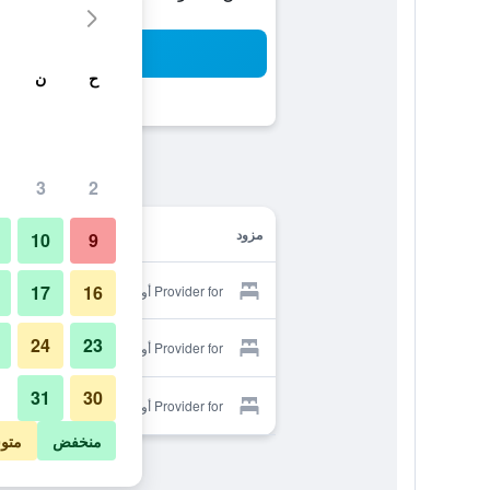
بح
ح
ن
3
2
مزود
10
9
17
16
Provider for أوبرا بالازا
24
23
Provider for أوبرا بالازا
31
30
Provider for أوبرا بالازا
منخفض
متو