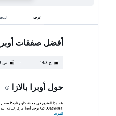
غرف
لمحة
أفضل صفقات أوبرا ب
ج 14/8
-
س 15/8
حول أوبرا بالازا
Cathedral. كما يوجد أيضاً مركز للياقة البدن...
المزيد