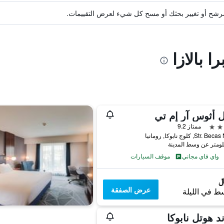
ة مرشح أو تغيير بحثك أو مسح كل شيء لعرض التقييمات.
ا بالازا
 أثوس آر إم تي
ممتاز 9.2
Str, كلوج نابوكا, رومانيا
واي فاي مجاني
موقف السيارات
عرض الصفقة
ط في الليلة
د هوتل نابوكا