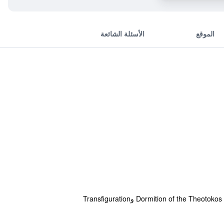
الموقع
الأسئلة الشائعة
يقع هذا الفندق في مدينة كلوج نابوكا ضمن مسافة قصيرة سيراً على الأقدام من الأماكن السياحية القريبة، مثل Dormition of the Theotokos Cathedral وTransfiguration