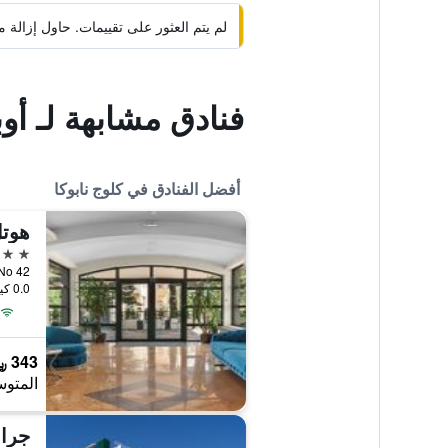
لم يتم العثور على تقييمات. حاول إزال
فنادق مشابهة لـ أوبر
أفضل الفنادق في كلوج نابوكا
هوتل
4 نجوم
. Becas No 42
0.0 كيلومتر عن وسط المدينة
343 ﷼
المتوس
جران