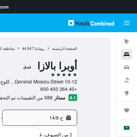
.com
رحلات طيران
الصفحة الرئيسية
رومانيا
44,547
مقاطعة كل
فنادق
أوبرا بالازا
سيارات
فندق
5 نجوم
حزم العروض
10-12 General Mosoiu Street, , كلوج نابوكا, مقاطعة كلوج, رومانيا
+40 364 403 600
استكشاف
ممتاز
588 من التقييمات تم التحقق منها
8.1
رحلات
ج 14/8
-
العَرَبِيَّة
2 من الضيوف، غرفة واحدة