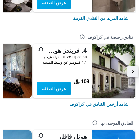
عرض الصفقة
شاهد المزيد من الفنادق القريبة
فنادق رخيصة في كراكوف
4. فريندز هوستل
Ul. 28 Lipca 8a, كراكوف, مقاطعة بولندا الصغرى, بولندا
4.4 كيلومتر عن وسط المدينة
108 ﷼
عرض الصفقة
شاهد أرخص الفنادق في كراكوف
الفنادق الموصى بها
هوتل فافل