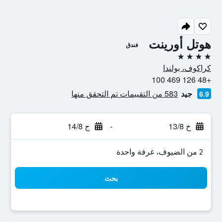
هوتل أورينت
فندق
4 نجوم
كراكوف، بولندا
+48 126 469 100
جيد
583 من التقييمات تم التحقق منها
6.9
خ 13/8
-
ج 14/8
2 من الضيوف، غرفة واحدة
بحث