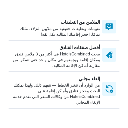
الملايين من التعليقات
تقييمات وتعليقات حقيقية من ملايين النزلاء، مثلك
تمامًا. احجز إقامتك المثالية بكل ثقة!
أفضل صفقات الفنادق
يبحث HotelsCombined في أكثر من 3 ملايين فندق
ومكان إقامة ويجمعهم في مكان واحد حتى تتمكن من
مقارنة أماكن الإقامة المثالية.
إلغاء مجاني
من الوارد أن تتغير الخطط — نتفهم ذلك. ولهذا يمكنك
البحث وحجز فنادق وأماكن إقامة على
HotelsCombined من وكالات السفر التي تقدم خدمة
الإلغاء المجاني