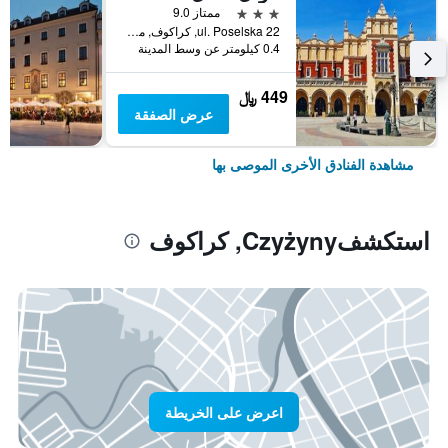
3 نجوم
ممتاز 9.0
ul. Poselska 22, كراكوف, مقاطعة بولندا الصغرى, بولندا
0.4 كيلومتر عن وسط المدينة
449 ﷼
عرض الصفقة
مشاهدة الفنادق الأخرى الموصى بها
استكشفCzyżyny, كراكوف
اعرض على الخريطة