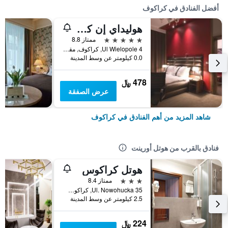
أفضل الفنادق في كراكوف
هوليداي إن كراكوف سيتي سنتر
5 نجوم
ممتاز 8.8
Ul Wielopole 4, كراكوف, مقاطعة بولندا الصغرى, بولندا
0.0 كيلومتر عن وسط المدينة
478 ﷼
عرض الصفقة
شاهد المزيد من أهم الفنادق في كراكوف
فنادق بالقرب من هوتل أورينت
هوتل كراكوس
3 نجوم
ممتاز 8.4
Ul. Nowohucka 35, كراكوف, مقاطعة بولندا الصغرى, بولندا
2.5 كيلومتر عن وسط المدينة
224 ﷼