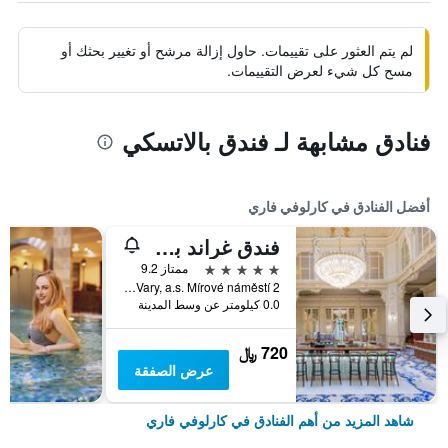
لم يتم العثور على تقييمات. حاول إزالة مرشح أو تغيير بحثك أو
مسح كل شيء لعرض التقييمات.
فنادق مشابهة لـ فندق بالاتسكي
أفضل الفنادق في كارلوفي فاري
فندق غراند بوب
5 نجوم
ممتاز 9.2
Karlovy Vary, a.s. Mírové náměstí 2, كارلوفي فاري, منطقة كارلوفي فاري, جمهورية التشيك
0.0 كيلومتر عن وسط المدينة
720 ﷼
عرض الصفقة
شاهد المزيد من أهم الفنادق في كارلوفي فاري