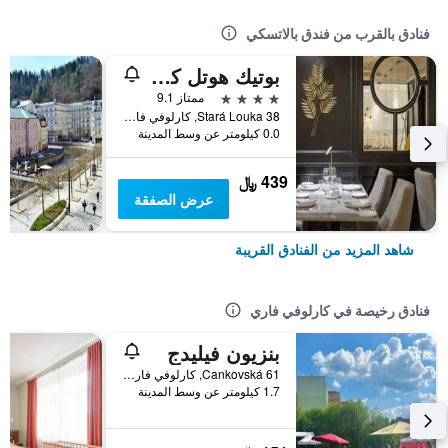
فنادق بالقرب من فندق بالاتسكي
بوتيك هوتل كورسو
4 نجوم
ممتاز 9.1
38 Stará Louka, كارلوفي فاري, منطقة كارلوفي فاري, جمهورية التشيك
0.0 كيلومتر عن وسط المدينة
439 ﷼
عرض الصفقة
شاهد المزيد من الفنادق القريبة
فنادق رخيصة في كارلوفي فاري
بنزيون فيليدج
61 Cankovská, كارلوفي فاري, منطقة كارلوفي فاري, جمهورية التشيك
1.7 كيلومتر عن وسط المدينة