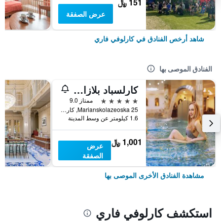
151 ﷼
عرض الصفقة
شاهد أرخص الفنادق في كارلوفي فاري
الفنادق الموصى بها
كارلسباد بلازا ميديكال سبا آند ولنس هوتل
5 نجوم
ممتاز 9.0
Marianskolazeoska 25, كارلوفي فاري, منطقة كارلوفي فاري, جمهورية التشيك
1.6 كيلومتر عن وسط المدينة
1,001 ﷼
عرض
الصفقة
مشاهدة الفنادق الأخرى الموصى بها
استكشف كارلوفي فاري