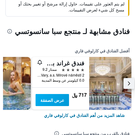
لم يتم العثور على تقييمات. حاول إزالة مرشح أو تغيير بحثك أو
مسح كل شيء لعرض التقييمات.
فنادق مشابهة لـ منتجع سبا سانسوتسي
أفضل الفنادق في كارلوفي فاري
فندق غراند بوب
5 نجوم
ممتاز 9.2
Karlovy Vary, a.s. Mírové náměstí 2, كارلوفي فاري, منطقة كارلوفي فاري, جمهورية التشيك
0.0 كيلومتر عن وسط المدينة
717 ﷼
عرض الصفقة
شاهد المزيد من أهم الفنادق في كارلوفي فاري
فنادق بالقرب من منتجع سبا سانسوتسي