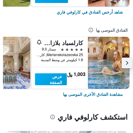
شاهد أرخص الفنادق في كارلوفي فاري
الفنادق الموصى بها
كارلسباد بلازا ميديكال سبا آند ولنس هوتل
5 نجوم
ممتاز 9.0
Marianskolazeoska 25, كارلوفي فاري, منطقة كارلوفي فاري, جمهورية التشيك
1.6 كيلومتر عن وسط المدينة
1,003 ﷼
عرض
الصفقة
مشاهدة الفنادق الأخرى الموصى بها
استكشف كارلوفي فاري