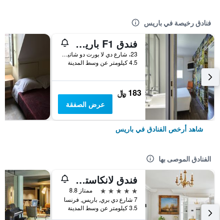
فنادق رخيصة في باريس
فندق F1 باريس بورت دو شاتيلون
23، شارع دي لا بورت دو شاتيلون, باريس, فرنسا
4.5 كيلومتر عن وسط المدينة
183 ﷼
عرض الصفقة
شاهد أرخص الفنادق في باريس
الفنادق الموصى بها
فندق لانكاستر باريس شانزليزيه
5 نجوم
ممتاز 8.8
7 شارع دي بري, باريس, فرنسا
3.5 كيلومتر عن وسط المدينة