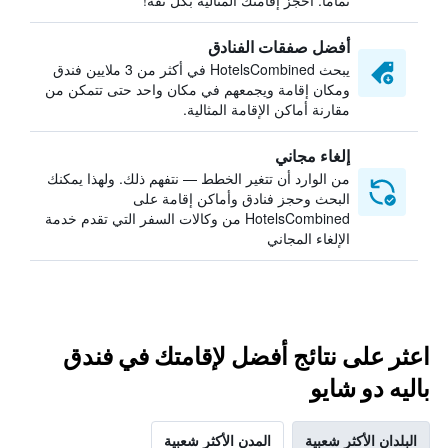
تمامًا. احجز إقامتك المثالية بكل ثقة!
أفضل صفقات الفنادق
يبحث HotelsCombined في أكثر من 3 ملايين فندق
ومكان إقامة ويجمعهم في مكان واحد حتى تتمكن من
مقارنة أماكن الإقامة المثالية.
إلغاء مجاني
من الوارد أن تتغير الخطط — نتفهم ذلك. ولهذا يمكنك
البحث وحجز فنادق وأماكن إقامة على
HotelsCombined من وكالات السفر التي تقدم خدمة
الإلغاء المجاني
اعثر على نتائج أفضل لإقامتك في فندق
باليه دو شايو
البلدان الأكثر شعبية
المدن الأكثر شعبية