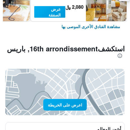
2,080 ﷼
عرض
الصفقة
مشاهدة الفنادق الأخرى الموصى بها
استكشف16th arrondissement, باريس
اعرض على الخريطة
أشهر المعالم