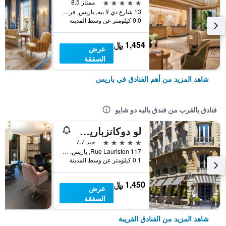
5 نجوم
ممتاز 8.5
13 شارع دي لا بيه, باريس, فرنسا
0.0 كيلومتر عن وسط المدينة
1,454 ﷼
عرض
الصفقة
شاهد المزيد من أهم الفنادق في باريس
فنادق بالقرب من فندق باليه دو شايو
لو دوكانزباريس أرك دو تريموف، إيه تريبيوت بورتفوليو هوتل
5 نجوم
جيد 7.7
117 Rue Lauriston, باريس, فرنسا
0.1 كيلومتر عن وسط المدينة
1,450 ﷼
عرض
الصفقة
شاهد المزيد من الفنادق القريبة