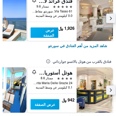
فندق غراند لا فافوريتا
5 نجوم
ممتاز 9.6
Via Tasso 61, سورنتو, مقاطعة نابولي, إيطاليا
0.0 كيلومتر عن وسط المدينة
1,926 ﷼
عرض
الصفقة
شاهد المزيد من أهم الفنادق في سورنتو
فنادق بالقرب من هوتل بالاتسو جوارداتي
هوتل أستوريا سورينتو
4 نجوم
ممتاز 8.6
Via Santa Maria Delle Grazie 24, سورنتو, مقاطعة نابولي, إيطاليا
0.1 كيلومتر عن وسط المدينة
942 ﷼
عرض الصفقة