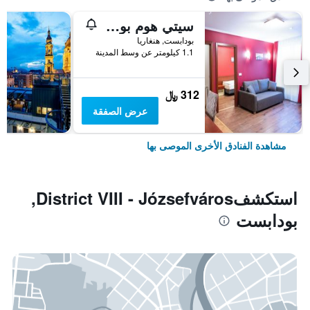
سيتي هوم بودابيست
بودابست, هنغاريا
1.1 كيلومتر عن وسط المدينة
312 ﷼
عرض الصفقة
مشاهدة الفنادق الأخرى الموصى بها
استكشفDistrict VIII - Józsefváros,
بودابست