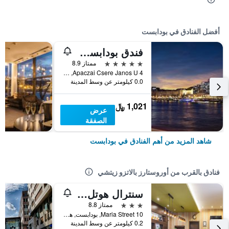
أفضل الفنادق في بودابست
فندق بودابست ماريوت
5 نجوم
ممتاز 8.9
Apaczai Csere Janos U 4, بودابست, هنغاريا
0.0 كيلومتر عن وسط المدينة
1,021 ﷼
عرض
الصفقة
شاهد المزيد من أهم الفنادق في بودابست
فنادق بالقرب من أوروستارز بالاتزو زيتشي
سنترال هوتل 21
3 نجوم
ممتاز 8.8
Maria Street 10, بودابست, هنغاريا
0.2 كيلومتر عن وسط المدينة