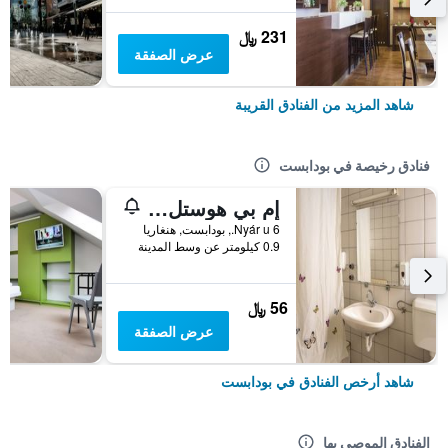
231 ﷼
عرض الصفقة
شاهد المزيد من الفنادق القريبة
فنادق رخيصة في بودابست
إم بي هوستل بودابيست
6 Nyár u., بودابست, هنغاريا
0.9 كيلومتر عن وسط المدينة
56 ﷼
عرض الصفقة
شاهد أرخص الفنادق في بودابست
الفنادق الموصى بها