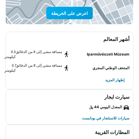
اعرض على الخريطة
أشهر المعالم
مسافة مشي إلى 6 من الدقائق
0.5
Iparművészeti Múzeum
كيلومتر
مسافة مشي إلى 8 من الدقائق
0.7
المتحف الوطني المجري
كيلومتر
إظهار المزيد
سيارت ايجار
المعدل اليومي 44 ﷼
سيارات للاستئجار في بودابست
المطارات القريبة