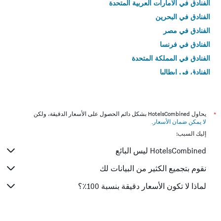
الفنادق في الامارات العربية المتحدة
الفنادق في البحرين
الفنادق في مصر
الفنادق في فرنسا
الفنادق في المملكة المتحدة
الفنادق في إيطاليا
الفنادق في تايلاند
*
يحاول HotelsCombined بشكل دائم الحصول على الأسعار الدقيقة، ولكن
لا يمكن ضمان الأسعار
.
إليك السبب:
HotelsCombined ليس البائع
نقوم بتجميع الكثير من البيانات لك
لماذا لا تكون الأسعار دقيقة بنسبة 100٪؟