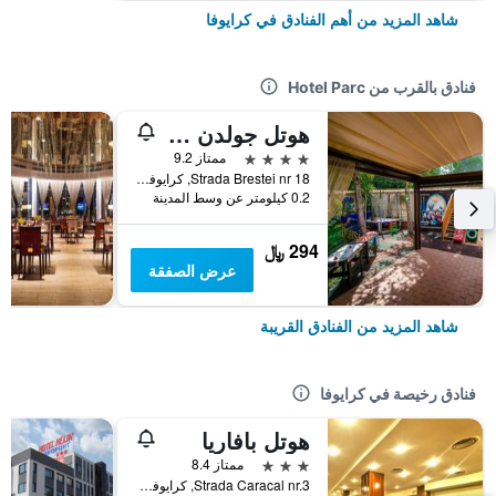
شاهد المزيد من أهم الفنادق في كرايوفا
فنادق بالقرب من Hotel Parc
هوتل جولدن هاوس
4 نجوم
ممتاز 9.2
Strada Brestei nr 18, كرايوفا, رومانيا
0.2 كيلومتر عن وسط المدينة
294 ﷼
عرض الصفقة
شاهد المزيد من الفنادق القريبة
فنادق رخيصة في كرايوفا
هوتل بافاريا
3 نجوم
ممتاز 8.4
Strada Caracal nr.3, كرايوفا, رومانيا