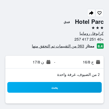
Hotel Parc
فندق
3 نجوم
كرايوفا، رومانيا
+40 251 417 257
ممتاز
363 من التقييمات تم التحقق منها
8.4
ح 16/8
-
ن 17/8
2 من الضيوف، غرفة واحدة
بحث