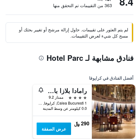
8.4
363 من التقييمات تم التحقق منها
لم يتم العثور على تقييمات. حاول إزالة مرشح أو تغيير بحثك أو
مسح كل شيء لعرض التقييمات.
فنادق مشابهة لـ Hotel Parc
أفضل الفنادق في كرايوفا
رامادا بلازا باي ويندام كرايوفا
4 نجوم
ممتاز 9.2
Calea Bucuresti 1, كرايوفا, رومانيا
0.0 كيلومتر عن وسط المدينة
290 ﷼
عرض الصفقة