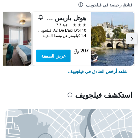
فنادق رخيصة في فيلجويف
هوتل باريس باسيفيك
3 نجوم
جيد 7.7
10 Av. De L'Epi D'or, فيلجويف, إقليم فال دو مارن, فرنسا
1.4 كيلومتر عن وسط المدينة
207 ﷼
عرض الصفقة
شاهد أرخص الفنادق في فيلجويف
استكشف فيلجويف