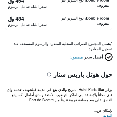
464 ﷼
Double room، نوع السرير غير
معروف
سعر الليلة شامل الرسوم
484 ﷼
Double room، نوع السرير غير
معروف
سعر الليلة شامل الرسوم
*
يشمل المجموع الضرائب المحلية المقدرة والرسوم المستحقة عند
تسجيل المغادرة.
أفضل سعر
مضمون
حول هوتل باريس ستار
يوفر Hotel Paris Star المريح والذي يقع في مدينة فيلجويف خدمة واي
فاي مجاناً بالإضافة إلى اماكن لتوضيب الأمتعة ونادي أطفال. كما يقع
الفندق على بعد مسافة قريبة تنزهاً من Fort de Bicetre.
بإمكان ض...
المزيد