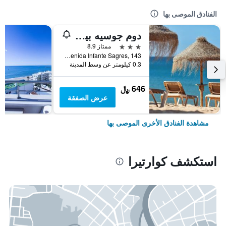
الفنادق الموصى بها
دوم جوسيه بيتش هوتل
3 نجوم
ممتاز 8.9
Avenida Infante Sagres, 143, كوارتيرا, منطقة فارو, البرتغال
0.3 كيلومتر عن وسط المدينة
646 ﷼
عرض الصفقة
مشاهدة الفنادق الأخرى الموصى بها
استكشف كوارتيرا