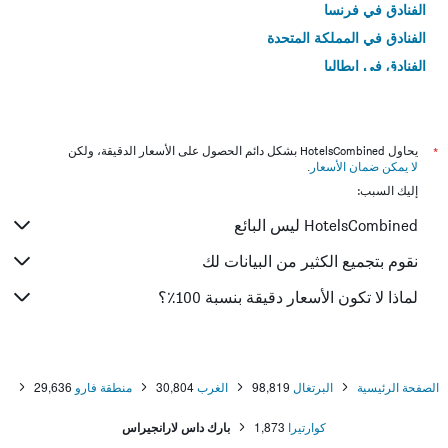
الفنادق في فرنسا
الفنادق في المملكة المتحدة
الفنادق في إيطاليا
الفنادق في تايلاند
*
يحاول HotelsCombined بشكل دائم الحصول على الأسعار الدقيقة، ولكن
لا يمكن ضمان الأسعار
.
إليك السبب:
HotelsCombined ليس البائع
نقوم بتجميع الكثير من البيانات لك
لماذا لا تكون الأسعار دقيقة بنسبة 100٪؟
الصفحة الرئيسية
البرتغال
98,819
الغرب
30,804
منطقة فارو
29,636
كوارتيرا
1,873
بارك داس لارانجيراس