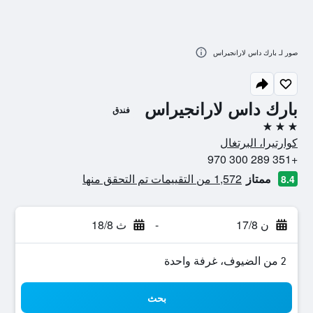
صور لـ بارك داس لارانجيراس
بارك داس لارانجيراس
فندق
3 نجوم
كوارتيرا، البرتغال
+351 289 300 970
ممتاز
1,572 من التقييمات تم التحقق منها
8.4
ن 17/8
-
ث 18/8
2 من الضيوف، غرفة واحدة
بحث