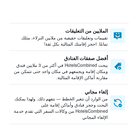
الملايين من التعليقات
تقييمات وتعليقات حقيقية من ملايين النزلاء، مثلك
تمامًا. احجز إقامتك المثالية بكل ثقة!
أفضل صفقات الفنادق
يبحث HotelsCombined في أكثر من 3 ملايين فندق
ومكان إقامة ويجمعهم في مكان واحد حتى تتمكن من
مقارنة أماكن الإقامة المثالية.
إلغاء مجاني
من الوارد أن تتغير الخطط — نتفهم ذلك. ولهذا يمكنك
البحث وحجز فنادق وأماكن إقامة على
HotelsCombined من وكالات السفر التي تقدم خدمة
الإلغاء المجاني