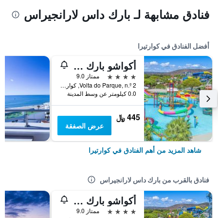
فنادق مشابهة لـ بارك داس لارانجيراس
أفضل الفنادق في كوارتيرا
أكواشو بارك هوتل
4 نجوم
ممتاز 9.0
Volta do Parque, n.º 2, كوارتيرا, منطقة فارو, البرتغال
0.0 كيلومتر عن وسط المدينة
445 ﷼
عرض الصفقة
شاهد المزيد من أهم الفنادق في كوارتيرا
فنادق بالقرب من بارك داس لارانجيراس
أكواشو بارك هوتل
4 نجوم
ممتاز 9.0