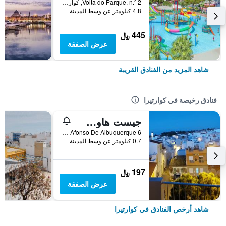
Volta do Parque, n.º 2, كوارتيرا, منطقة فارو, البرتغال
4.8 كيلومتر عن وسط المدينة
445 ﷼
عرض الصفقة
شاهد المزيد من الفنادق القريبة
فنادق رخيصة في كوارتيرا
جيست هاوس باسيفيكا
Largo Afonso De Albuquerque 6, كوارتيرا, منطقة فارو, البرتغال
0.7 كيلومتر عن وسط المدينة
197 ﷼
عرض الصفقة
شاهد أرخص الفنادق في كوارتيرا