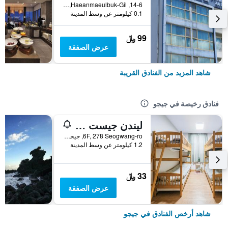
14-6, Haeanmaeulbuk-Gil, جيجو, كوريا الجنوبية
0.1 كيلومتر عن وسط المدينة
99 ﷼
عرض الصفقة
شاهد المزيد من الفنادق القريبة
فنادق رخيصة في جيجو
ليندن جيست هاوس
6F, 278 Seogwang-ro, جيجو, كوريا الجنوبية
1.2 كيلومتر عن وسط المدينة
33 ﷼
عرض الصفقة
شاهد أرخص الفنادق في جيجو