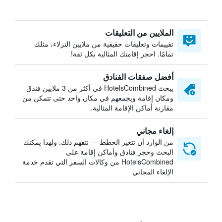
الملايين من التعليقات
تقييمات وتعليقات حقيقية من ملايين النزلاء، مثلك
تمامًا. احجز إقامتك المثالية بكل ثقة!
أفضل صفقات الفنادق
يبحث HotelsCombined في أكثر من 3 ملايين فندق
ومكان إقامة ويجمعهم في مكان واحد حتى تتمكن من
مقارنة أماكن الإقامة المثالية.
إلغاء مجاني
من الوارد أن تتغير الخطط — نتفهم ذلك. ولهذا يمكنك
البحث وحجز فنادق وأماكن إقامة على
HotelsCombined من وكالات السفر التي تقدم خدمة
الإلغاء المجاني