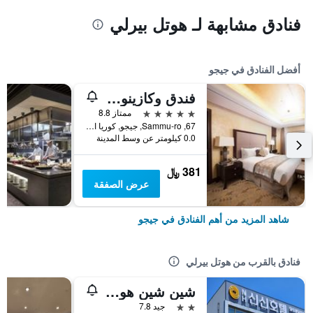
فنادق مشابهة لـ هوتل بيرلي
أفضل الفنادق في جيجو
فندق وكازينو جيجو صن
5 نجوم
ممتاز 8.8
67, Sammu-ro, جيجو, كوريا الجنوبية
0.0 كيلومتر عن وسط المدينة
381 ﷼
عرض الصفقة
شاهد المزيد من أهم الفنادق في جيجو
فنادق بالقرب من هوتل بيرلي
شين شين هوتل جيجو سيتي
2 نجمتين
جيد 7.8