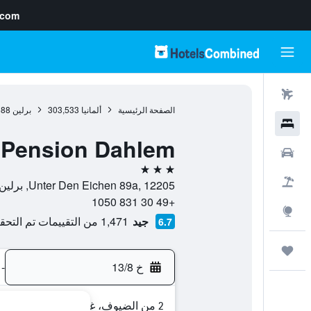
.com
رحلات طيران
الصفحة الرئيسية
ألمانيا
303,533
برلين
688
فنادق
 Pension Dahlem
سيارات
3 نجوم
حزم العروض
Unter Den Eichen 89a, 12205, برلين, ألمانيا
+49 30 831 1050
استكشاف
جيد
1,471 من التقييمات تم التحقق منها
6.7
رحلات
خ 13/8
-
2 من الضيوف، غرفة واحدة