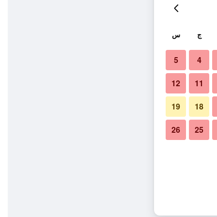
ج
س
5
4
12
11
19
18
26
25