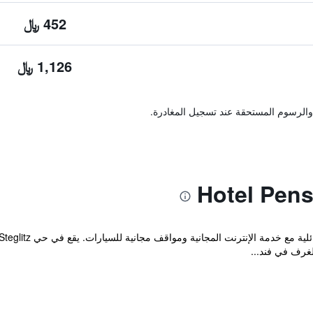
452 ﷼
1,126 ﷼
والرسوم المستحقة عند تسجيل المغادرة.