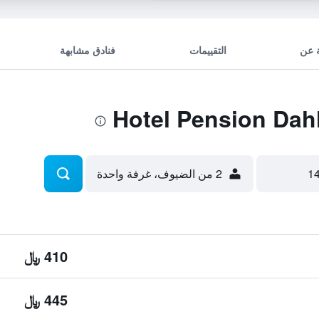
 عن
التقييمات
فنادق مشابهة
2 من الضيوف، غرفة واحدة
410 ﷼
445 ﷼