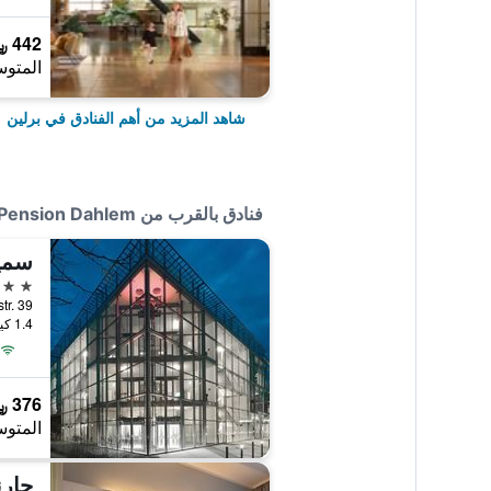
442 ﷼
المتوس
شاهد المزيد من أهم الفنادق في برلين
فنادق بالقرب من Hotel Pension Dahlem
4 نجوم
Takustr. 39, ب
1.4 كيلومتر عن وسط المدينة
376 ﷼
المتوس