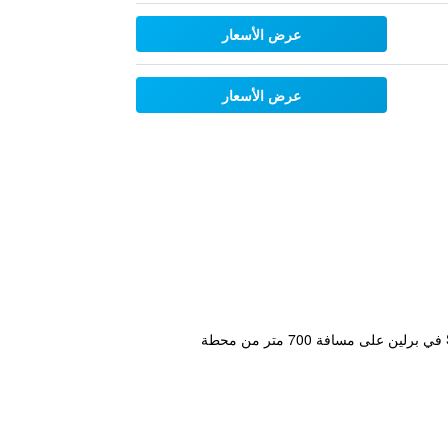
عرض الأسعار
عرض الأسعار
يوفر هذا البيت غرفاً فردية أو مزدوجة أو عائلية مع خدمة الإنترنت المجانية ومواقف مجانية للسيارات. يقع في حي Steglitz في برلين على مسافة 700 متر من محطة