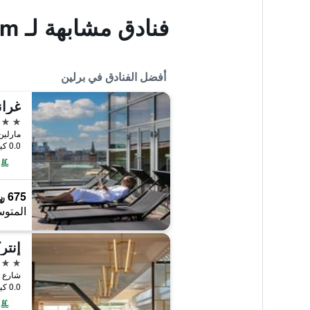
فنادق مشابهة لـ Hotel Pension Dahlem
أفضل الفنادق في برلين
غران
5 نجوم
مارلين ديتري
0.0 كيلومتر عن وسط المدينة
675 ﷼
المتوس
إنتر
5 نجوم
شارع بودابستر
0.0 كيلومتر عن وسط المدينة