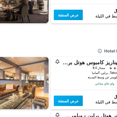
عرض الصفقة
ط في الليلة
سميناريز كامبوس هوتل برلين
ممتاز 8.0
رلين, ألمانيا
واي فاي مجاني
عرض الصفقة
ط في الليلة
جارنر هوتل برلين - ويلمرسدورف بي آيتش جي