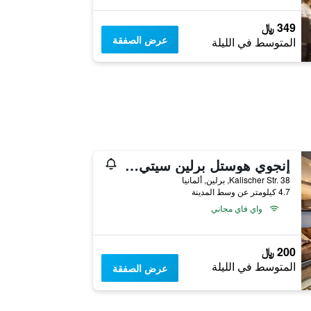
349 ﷼
عرض الصفقة
المتوسط في الليلة
إنجوي هوستل برلين سيتي ويست
Kalischer Str. 38, برلين, ألمانيا
4.7 كيلومتر عن وسط المدينة
واي فاي مجاني
200 ﷼
المتوسط في الليلة
عرض الصفقة