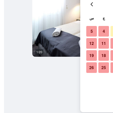
ج
س
5
4
12
11
1/20
المظهر الخارجي
19
18
26
25