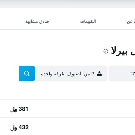
 عن
التقييمات
فنادق مشابهة
بيرلا
2 من الضيوف، غرفة واحدة
381 ﷼
432 ﷼