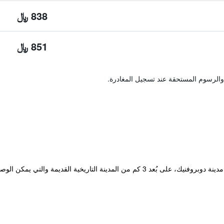
838 ﷼
851 ﷼
والرسوم المستحقة عند تسجيل المغادرة.
يقع فندق Perla على خليج لاباد الجميل في مدينة دوبروفنيك، على بُعد 3 كم من المدينة