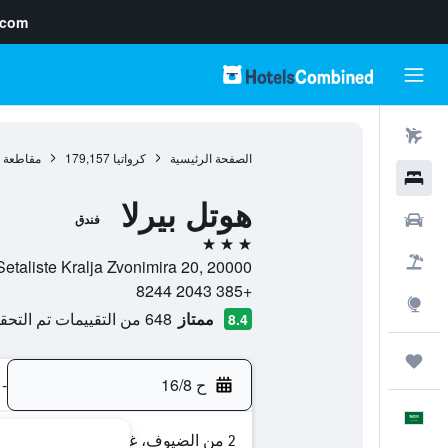
.com
رحلات طيران
الصفحة الرئيسية
كرواتيا
179,157
مقاطعة د
فنادق
هوتل بيرلا
سيارات
فندق
3 نجوم
حزم العروض
Setaliste Kralja Zvonimira 20, 20000, دوبروفنيك, مقاطعة دوبروفنيك-نيريتفا, كرواتي
+385 2043 8244
استكشاف
ممتاز
648 من التقييمات تم التحقق منها
8.4
رحلات
ح 16/8
-
العَرَبِيَّة
2 من الضيوف، غرفة واحدة