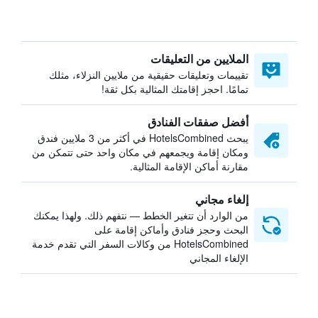
الملايين من التعليقات
تقييمات وتعليقات حقيقية من ملايين النزلاء، مثلك
تمامًا. احجز إقامتك المثالية بكل ثقة!
أفضل صفقات الفنادق
يبحث HotelsCombined في أكثر من 3 ملايين فندق
ومكان إقامة ويجمعهم في مكان واحد حتى تتمكن من
مقارنة أماكن الإقامة المثالية.
إلغاء مجاني
من الوارد أن تتغير الخطط — نتفهم ذلك. ولهذا يمكنك
البحث وحجز فنادق وأماكن إقامة على
HotelsCombined من وكالات السفر التي تقدم خدمة
الإلغاء المجاني