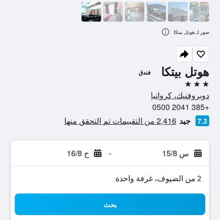
صور لـ هوتل بيتكا
هوتل بيتكا
فندق
3 نجوم
دوبروفنيك، كرواتيا
+385 2041 0500
جيد
2,416 من التقييمات تم التحقق منها
7.3
س 15/8
-
ح 16/8
2 من الضيوف، غرفة واحدة
بحث