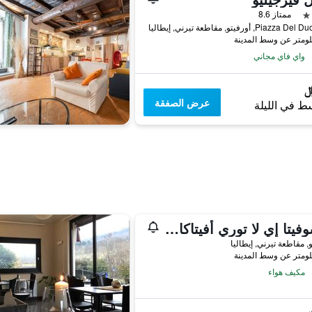
ممتاز 8.6
Piaz, أورفيتو, مقاطعة تيرني, إيطاليا
واي فاي مجاني
عرض الصفقة
ط في الليلة
لا سوفيتا إي لا توري أفيتاكاميري
, مقاطعة تيرني, إيطاليا
مكيف هواء