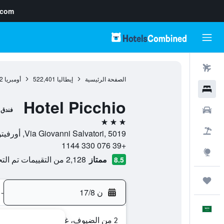
.com
رحلات طيران
الصفحة الرئيسية
إيطاليا
522,401
أومبريا
2
فنادق
Hotel Picchio
سيارات
فندق
3 نجوم
حزم العروض
Via Giovanni Salvatori, 5019, أورفيتو, مقاطعة تيرني, إيطاليا
+39 076 330 1144
استكشاف
ممتاز
2,128 من التقييمات تم التحقق منها
8.5
رحلات
ن 17/8
-
العَرَبِيَّة
2 من الضيوف، غرفة واحدة