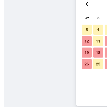
ج
س
5
4
12
11
19
18
26
25