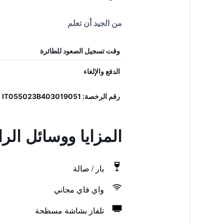
من الجيد أن تعلم
وقت تسجيل الصعود للطائرة
الدفع والإلغاء
رقم الرخصة: 055023B403019051, IT055023B403019051
المزايا ووسائل الراحة في io
بار / صالة
واي فاي مجاني
تلفاز بشاشة مسطحة