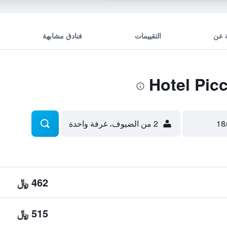
 عن
التقييمات
فنادق مشابهة
2 من الضيوف، غرفة واحدة
462 ﷼
515 ﷼