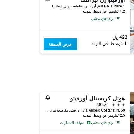
Via Della Pace 1, أورفيتو, مقاطعة تيرني, إيطاليا
1.2 كيلومتر عن وسط المدينة
واي فاي مجاني
423 ﷼
المتوسط في الليلة
عرض الصفقة
هوتل كريستال أورفيتو
3 نجوم
جيد 7.8
Via Angelo Costanzi N. 69, أورفيتو, مقاطعة تيرني, إيطاليا
2.5 كيلومتر عن وسط المدينة
واي فاي مجاني
موقف السيارات