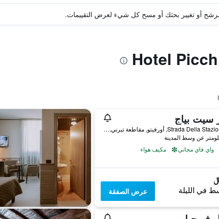
ة مرشح أو تغيير بحثك أو مسح كل شيء لعرض التقييمات.
 سيت بياج
Strada Della Stazione 24, أورفيتو, مقاطعة تيرني, إيطاليا
واي فاي مجاني
مكيف هواء
ط في الليلة
عرض الصفقة
 فيرجيليو