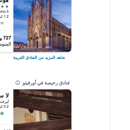
3 نجوم
za Del Duomo 5
1.2 كيلومتر عن وسط المدينة
727 ﷼
المتوس
شاهد المزيد من الفنادق القريبة
فنادق رخيصة في أورفيتو
أورفيتو
0.2 كيلومتر عن وسط المدينة