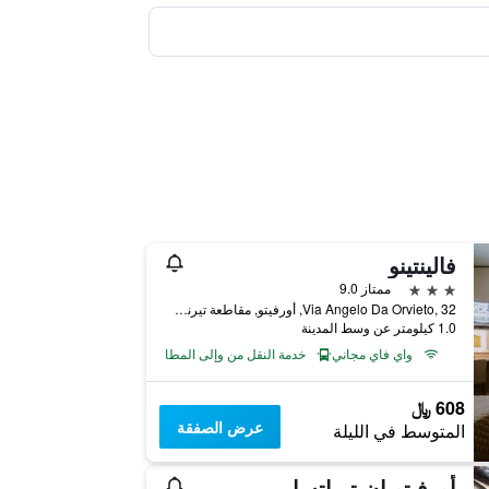
فالينتينو
3 نجوم
ممتاز 9.0
Via Angelo Da Orvieto, 32, أورفيتو, مقاطعة تيرني, إيطاليا
1.0 كيلومتر عن وسط المدينة
واي فاي مجاني
خدمة النقل من وإلى المطار
608 ﷼
عرض الصفقة
المتوسط في الليلة
أورفيتو إن تيراتسا