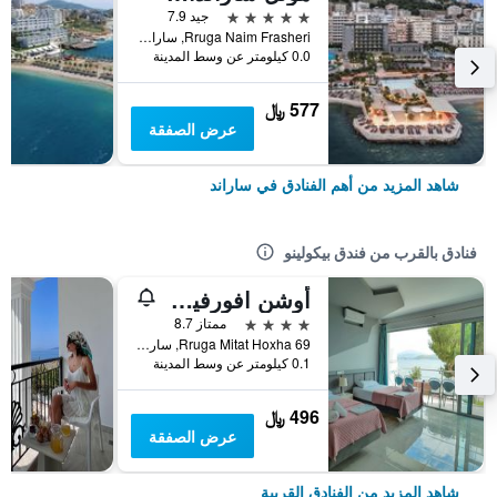
5 نجوم
جيد 7.9
Rruga Naim Frasheri, ساراند, ألبانيا
0.0 كيلومتر عن وسط المدينة
577 ﷼
عرض الصفقة
شاهد المزيد من أهم الفنادق في ساراند
فنادق بالقرب من فندق بيكولينو
أوشن افورفيو سويتس
4 نجوم
ممتاز 8.7
Rruga Mitat Hoxha 69, ساراند, ألبانيا
0.1 كيلومتر عن وسط المدينة
496 ﷼
عرض الصفقة
شاهد المزيد من الفنادق القريبة