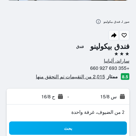
صور لـ فندق بيكولينو
فندق بيكولينو
فندق
3 نجوم
ساراند، ألبانيا
+355 693 927 660
ممتاز
2,015 من التقييمات تم التحقق منها
8.5
س 15/8
-
ح 16/8
2 من الضيوف، غرفة واحدة
بحث