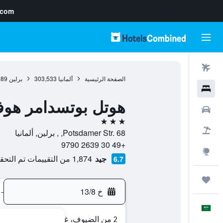
.com
رحلات طيران
الصفحة الرئيسية
ألمانيا
303,533
برلين
689
فنادق
هوتل بوتسدامر هوف
سيارات
3 نجوم
حزم العروض
Potsdamer Str. 68, , برلين, ألمانيا
+49 30 2639 9790
استكشاف
جيد
1,874 من التقييمات تم التحقق منها
6.7
رحلات
خ 13/8
-
العَرَبِيَّة
2 من الضيوف، غرفة واحدة