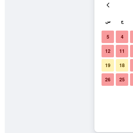
ج
س
5
4
12
11
19
18
26
25