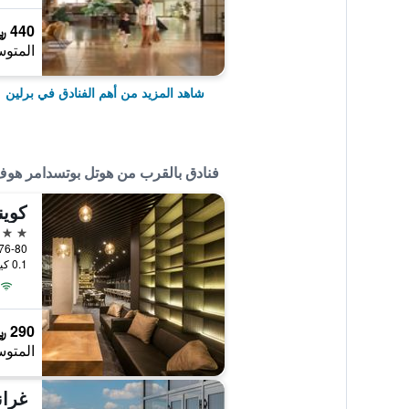
440 ﷼
المتوس
شاهد المزيد من أهم الفنادق في برلين
فنادق بالقرب من هوتل بوتسدامر هوف
4 نجوم
aße 76-80
0.1 كيلومتر عن وسط المدينة
290 ﷼
المتوس
غران