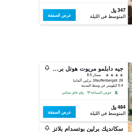
347 ﷼
عرض الصفقة
المتوسط في الليلة
جيه دابلمو مريوت هوتل برلين
4 نجوم
ممتاز 8.5
Stauffenbergstr. 26, برلين, ألمانيا
0.4 كيلومتر عن وسط المدينة
حوض السباحة
واي فاي مجاني
484 ﷼
عرض الصفقة
المتوسط في الليلة
سكانديك برلين بوتسدام بلاتز