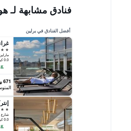
فنادق مشابهة لـ ه
أفضل الفنادق في برلين
غران
5 نجوم
مارلين ديتري
0.0 كيلومتر عن وسط المدينة
671 ﷼
المتوس
إنتر
5 نجوم
شارع بودابستر
0.0 كيلومتر عن وسط المدينة