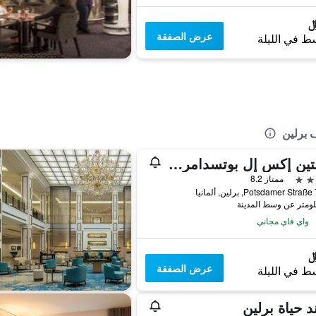
عرض الصفقة
ط في الليلة
 برلين
كوينتين إكس إل بوتسدامر بلاتس هوتل
ممتاز 8.2
Potsdamer Str, برلين, ألمانيا
واي فاي مجاني
عرض الصفقة
ط في الليلة
د حياة برلين