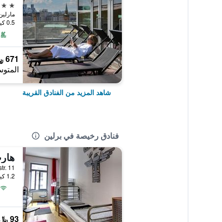
5 نجوم
مارلين ديتري
0.5 كيلومتر عن وسط المدينة
671 ﷼
المتوس
شاهد المزيد من الفنادق القريبة
فنادق رخيصة في برلين
annisstr. 11
1.2 كيلومتر عن وسط المدينة
93 ﷼