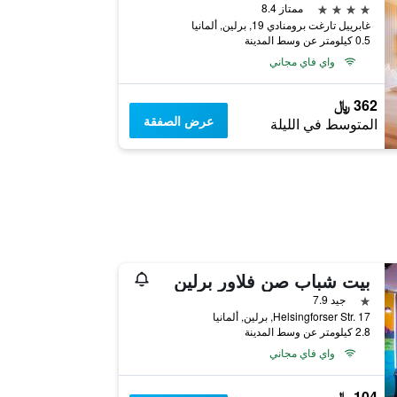
4 نجوم
ممتاز 8.4
غابرييل تارغت برومنادي 19, برلين, ألمانيا
0.5 كيلومتر عن وسط المدينة
واي فاي مجاني
362 ﷼
عرض الصفقة
المتوسط في الليلة
بيت شباب صن فلاور برلين
نجمة واحدة
جيد 7.9
Helsingforser Str. 17, برلين, ألمانيا
2.8 كيلومتر عن وسط المدينة
واي فاي مجاني
104 ﷼