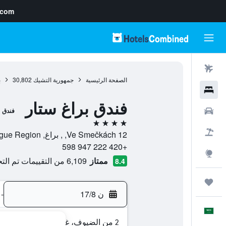
.com
رحلات طيران
الصفحة الرئيسية
جمهورية التشيك
30,802
ب
فنادق
فندق براغ ستار
سيارات
فندق
4 نجوم
حزم العروض
Ve Smečkách 12, , براغ, Prague Region, جمهورية التشيك
+420 222 947 598
استكشاف
ممتاز
6,109 من التقييمات تم التحقق منها
8.4
رحلات
ن 17/8
-
العَرَبِيَّة
2 من الضيوف، غرفة واحدة