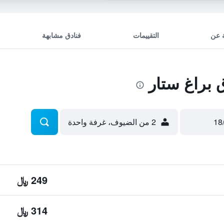
 عن
التقييمات
فنادق مشابهة
براغ ستار
2 من الضيوف، غرفة واحدة
249 ﷼
314 ﷼