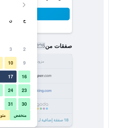
بح
ح
ن
225 ﷼
صفقات من
/
أرخص سعر اللي
3
2
مزود
الإجما
10
9
225
17
16
24
23
234
31
30
239
منخفض
متو
18 صفقة إضافية لـ فندق براغ ستار