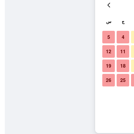
ج
س
5
4
12
11
19
18
26
25