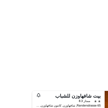
بيت شافهاوزن للشباب
2 نجمتين
ممتاز 8.3
Randenstrasse 65, شافهاوزن, كانتون شافهاوزن, سويسرا