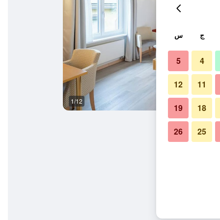
ج
س
5
4
12
11
1/12
غرفة الاجتماعات
19
18
26
25