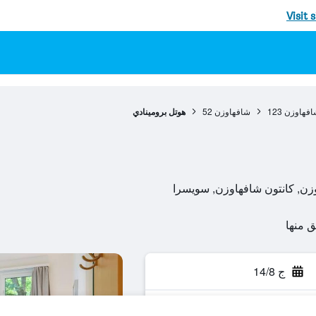
Visit 
افهاوزن
123
شافهاوزن
52
هوتل برومينادي
ج 14/8