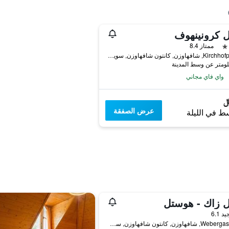
 كرونينهوف
ممتاز 8.4
Kirchhofplatz 7, شافهاوزن, كانتون شافهاوزن, سويسرا
واي فاي مجاني
عرض الصفقة
ط في الليلة
ل زاك - هوستل
واحدة
يد 6.1
Webergasse 47, شافهاوزن, كانتون شافهاوزن, سويسرا