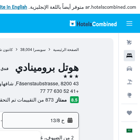
ar.hotelscombined.com
متوفر أيضاً باللغة الإنجليزية.
site in English
رحلات طيران
الصفحة الرئيسية
سويسرا
38,004
كانتون ش
فنادق
هوتل برومينادي
سيارات
فندق
3 نجوم
حزم العروض
43 Fäsenstaubstrasse, 8200, شافهاوزن, كانتون شافهاوزن, سويسرا
+41 52 630 77 77
استكشاف
ممتاز
873 من التقييمات تم التحقق منها
8.5
رحلات
خ 13/8
-
العَرَبِيَّة
2 من الضيوف، غرفة واحدة