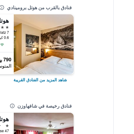
فنادق بالقرب من هوتل برومينادي
هوتل
3 نجوم
0.6 كيلومتر عن وسط المدينة
790 ﷼
المتوس
شاهد المزيد من الفنادق القريبة
فنادق رخيصة في شافهاوزن
هوت
نجمة 
ج