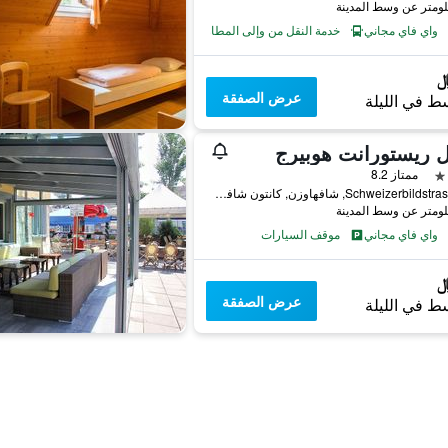
واي فاي مجاني
خدمة النقل من وإلى المطار
عرض الصفقة
ط في الليلة
 ريستورانت هوبيرج
ممتاز 8.2
Schweizerbildstrasse 20, شافهاوزن, كانتون شافهاوزن, سويسرا
واي فاي مجاني
موقف السيارات
عرض الصفقة
ط في الليلة