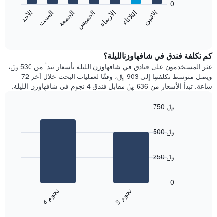
0
الشهور.
الاثنين
الثلاثاء
الأربعاء
الخميس
الجمعة
السبت
الأحد
يتضمن
يعرض
المخطط
المخطط
End
التالي
of
التالي
interactive
1
متوسط
chart
محور
سعر
كم تكلفة فندق في شافهاوزنالليلة؟
Y
غرفة
عثر المستخدمون على فنادق في شافهاوزن الليلة بأسعار تبدأ من 530 ﷼،
الذي
كل
ويصل متوسط تكلفتها إلى 903 ﷼، وفقًا لعمليات البحث خلال آخر 72
يعرض
يوم
ساعة. تبدأ الأسعار من 636 ﷼ مقابل فندق 4 نجوم في شافهاوزن الليلة.
متوسط
في
سعر
الأسبوع
750 ﷼
غرفة
يتضمن
Bar
المخطط
Chart
graphic.
chart
1
500 ﷼
with
محور
2
X
bars.
الذي
250 ﷼
يعرض
يعرض
أيام
المخطط
0
الأسبوع.
التالي
ن
م
ن
م
يتضمن
متوسط
3
ج
و
4
ج
و
المخطط
End
سعر
of
التالي
الغرفة
interactive