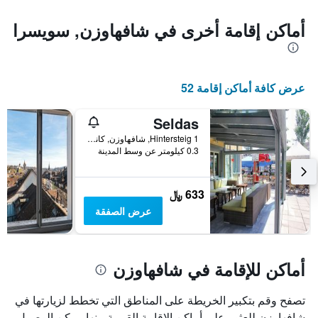
أماكن إقامة أخرى في شافهاوزن, سويسرا
عرض كافة أماكن إقامة 52
Seldas
Hintersteig 1, شافهاوزن, كانتون شافهاوزن, سويسرا
0.3 كيلومتر عن وسط المدينة
633 ﷼
عرض الصفقة
أماكن للإقامة في شافهاوزن
تصفح وقم بتكبير الخريطة على المناطق التي تخطط لزيارتها في
شافهاوزن للعثور على أماكن الإقامة القريبة منها. يمكن الوصول