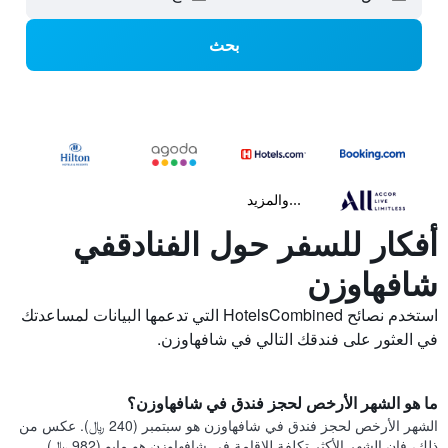
بحث
...والمزيد
أفكار للسفر حول الفنادقفي
شافهاوزن
استخدم نصائح HotelsCombined التي تدعمها البيانات لمساعدتك
في العثور على فندقك التالي في شافهاوزن.
ما هو الشهر الأرخص لحجز فندق في شافهاوزن؟
الشهر الأرخص لحجز فندق في شافهاوزن هو سبتمبر (240 ﷼). عكس من
ذلك، فإن الشهر الأكثر تكلفة للإقامة في شافهاوزن هو مايو (982 ﷼).