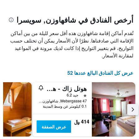
يتضمن
بالنجوم.
يتضمن
المخطط
1
المخطط
أرخص الفنادق في شافهاوزن, سويسرا
1
محور
X
محور
تُقدم أماكن إقامة شافهاوزن هذه أقل سعر لليلة من بين أماكن
Y
الذي
الذي
يعرض
الإقامة التي صادفناها. نظرًا لأن الأسعار يمكن أن تختلف حسب
عدد
يعرض
التواريخ، قم بتغيير التواريخ إذا كانت لديك مرونة في المواعيد
الأيام
متوسط
لمقارنة الأسعار.
قبل
سعر
غرفة
الإقامة
في
يتضمن
عرض كل الفنادق البالغ عددها 52
عطلة
المخطط
نهاية
التالي
هوتل زاك - هوستل
1
هذا
محور
الأسبوع
نجمة واحدة
جيد 6.2
Y
خلال
Webergasse 47, شافهاوزن, كانتون شافهاوزن, سويسرا
آخر
الذي
0.1 كيلومتر عن وسط المدينة
3
يعرض
أيام
متوسط
414 ﷼
سعر
عرض الصفقة
غرفة