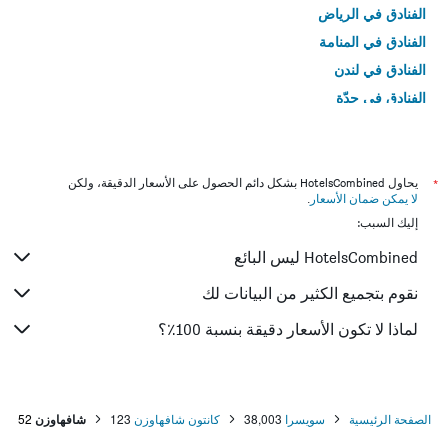
الفنادق في الرياض
الفنادق في المنامة
الفنادق في لندن
الفنادق في جدّة
الفنادق في القاهرة
*
يحاول HotelsCombined بشكل دائم الحصول على الأسعار الدقيقة، ولكن
لا يمكن ضمان الأسعار
.
إليك السبب:
HotelsCombined ليس البائع
نقوم بتجميع الكثير من البيانات لك
لماذا لا تكون الأسعار دقيقة بنسبة 100٪؟
الصفحة الرئيسية
سويسرا
38,003
كانتون شافهاوزن
123
شافهاوزن
52