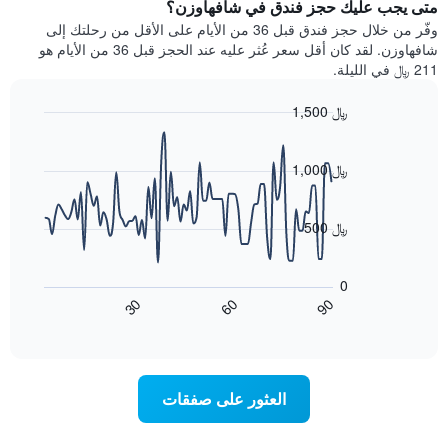
يتضمن
متى يجب عليك حجز فندق في شافهاوزن؟
عطلة
المخطط
نهاية
وفّر من خلال حجز فندق قبل 36 من الأيام على الأقل من رحلتك إلى
1
هذا
شافهاوزن. لقد كان أقل سعر عُثر عليه عند الحجز قبل 36 من الأيام هو
محور
الأسبوع
211 ﷼ في الليلة.
Y
الذي
الذي
عُثر
1,500 ﷼
يعرض
عليه
متوسط
Line
Chart
خلال
graphic.
chart
سعر
آخر
with
1,000 ﷼
الغرفة
3
90
هذه
أيام
data
الليلة
points.
مع
500 ﷼
الذي
التصنيف
عُثر
حسب
يعرض
عليه
النجوم
المخطط
0
خلال
التالي
يتضمن
60
90
30
آخر
كيفية
المخطط
End
3
of
1
تغير
interactive
أيام
سعر
محور
chart
X
غرفة
عند
الذي
العثور على صفقات
يعرض
اقتراب
تاريخ
فئات
الإقامة
الفنادق