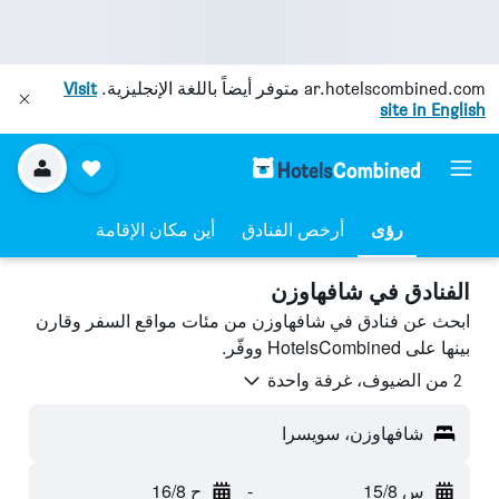
ar.hotelscombined.com
متوفر أيضاً باللغة الإنجليزية.
Visit
site in English
رؤى
أرخص الفنادق
أين مكان الإقامة
الفنادق في شافهاوزن
ابحث عن فنادق في شافهاوزن من مئات مواقع السفر وقارن
بينها على HotelsCombined ووفّر.
2 من الضيوف، غرفة واحدة
شافهاوزن، سويسرا
س 15/8
-
ح 16/8