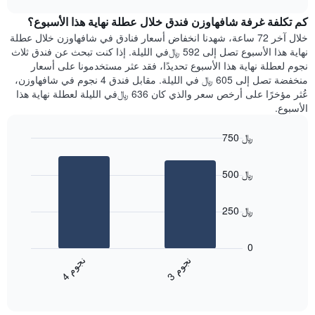
1
هذه
chart
محور
كم تكلفة غرفة شافهاوزن فندق خلال عطلة نهاية هذا الأسبوع؟
الليلة
Y
الذي
خلال آخر 72 ساعة، شهدنا انخفاض أسعار فنادق في شافهاوزن خلال عطلة
الذي
عُثر
نهاية هذا الأسبوع تصل إلى 592 ﷼في الليلة. إذا كنت تبحث عن فندق ثلاث
يعرض
عليه
نجوم لعطلة نهاية هذا الأسبوع تحديدًا، فقد عثر مستخدمونا على أسعار
متوسط
خلال
منخفضة تصل إلى 605 ﷼ في الليلة. مقابل فندق 4 نجوم في شافهاوزن،
سعر
آخر
عُثر مؤخرًا على أرخص سعر والذي كان 636 ﷼في الليلة لعطلة نهاية هذا
غرفة
3
الأسبوع.
أيام
مع
750 ﷼
التصنيف
Bar
حسب
Chart
graphic.
chart
النجوم
500 ﷼
with
يتضمن
2
المخطط
bars.
1
250 ﷼
محور
يعرض
X
المخطط
0
التي
التالي
ن
م
ن
م
تعرض
متوسط
3
ج
و
4
ج
و
فئات
End
سعر
of
الفنادق
الغرفة
interactive
بالنجوم.
خلال
chart