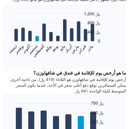
1,200 ﷼
Bar
Chart
800 ﷼
graphic.
chart
with
400 ﷼
12
bars.
0
فبراير
مايو
أغسطس
نوفمبر
يناير
أبريل
يوليو
أكتوبر
مارس
يونيو
سبتمبر
ديسمبر
يعرض
المخطط
End
of
التالي
interactive
متوسط
chart
سعر
ما هو أرخص يوم للإقامة في فندق في شافهاوزن؟
غرفة
أرخص يوم للإقامة في شافهاوزن هو الثلاثاء (419 ﷼). من ناحية أخرى،
كل
يمكن للمسافرين توقع دفع أعلى سعر في الأحد، عندما يكون السعر
شهر
المتوسط لليلة الواحدة 641 ﷼.
يتضمن
المخطط
750 ﷼
1
Bar
محور
Chart
500 ﷼
graphic.
chart
X
with
الذي
250 ﷼
7
يعرض
bars.