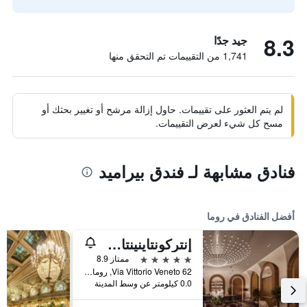
8.3
جيد جدًا
1,741 من التقييمات تم التحقق منها
لم يتم العثور على تقييمات. حاول إزالة مرشح أو تغيير بحثك أو
مسح كل شيء لعرض التقييمات.
فنادق مشابهة لـ فندق بيراميد
أفضل الفنادق في روما
إنتركونتاينينتال روم أمباسشياتوري بالاس باي آيتش جي
5 نجوم
ممتاز 8.9
Via Vittorio Veneto 62, روما, إيطاليا
0.0 كيلومتر عن وسط المدينة