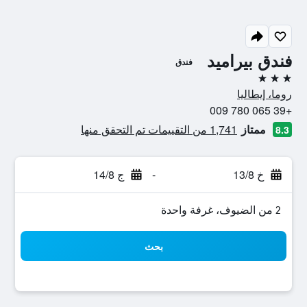
فندق بيراميد
فندق
3 نجوم
روما، إيطاليا
+39 065 780 009
ممتاز
1,741 من التقييمات تم التحقق منها
8.3
خ 13/8
-
ج 14/8
2 من الضيوف، غرفة واحدة
بحث