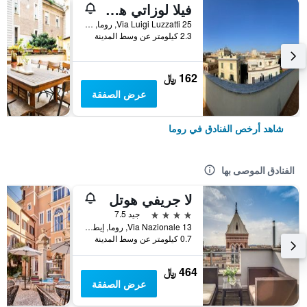
فيلا لوزاتي هوستل
25 Via Luigi Luzzatti, روما, إيطاليا
2.3 كيلومتر عن وسط المدينة
162 ﷼
عرض الصفقة
شاهد أرخص الفنادق في روما
الفنادق الموصى بها
لا جريفي هوتل
4 نجوم
جيد 7.5
Via Nazionale 13, روما, إيطاليا
0.7 كيلومتر عن وسط المدينة
464 ﷼
عرض الصفقة