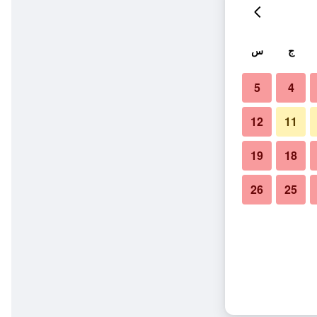
ج
س
5
4
12
11
19
18
26
25