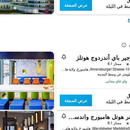
عرض الصفقة
ط في الليلة
غ
ير باي أندردوج هوتلز
ممتاز 8.1
Ahrensburger Strasse 107-109, هامبورغ, ولاية هامبورغ, ألمانيا
واي فاي مجاني
عرض الصفقة
ط في الليلة
جارنر هوتل هامبورج واندسبيك ماركتبلاتس بي آيتش جي
ممتاز 8.1
Wandsbeker Marktstraße 109, هامبورغ, ولاية هامبورغ, ألمانيا