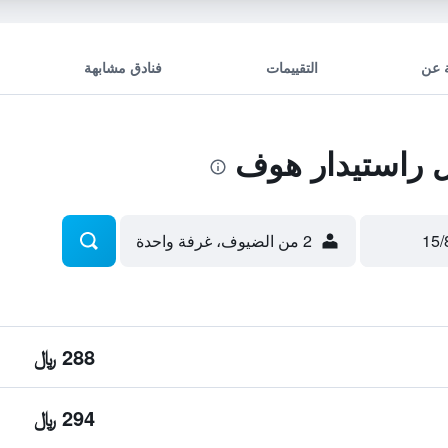
 عن
التقييمات
فنادق مشابهة
 راستيدار هوف
2 من الضيوف، غرفة واحدة
288 ﷼
294 ﷼