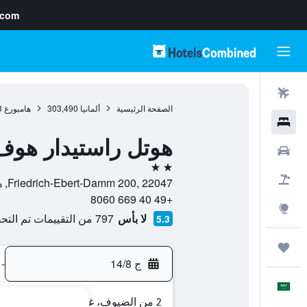
.com
رحلات طيران
الصفحة الرئيسية
ألمانيا
303,490
هامبورغ
3
فنادق
هوتل راستيدار هوف
سيارات
2 نجمتين
حزم العروض
Friedrich-Ebert-Damm 200, 22047, هامبورغ, ولاية هامبورغ, ألمانيا
+49 40 669 8060
استكشاف
لا بأس
797 من التقييمات تم التحقق منها
5.3
رحلات
ج 14/8
-
العَرَبِيَّة
2 من الضيوف، غرفة واحدة