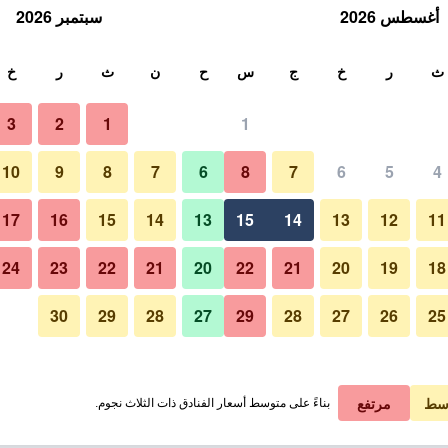
أغسطس 2026
سبتمبر 2026
ث
ث
ر
خ
ج
س
ح
ن
ث
ر
خ
3
2
1
1
لة الواحدة
10
9
8
7
6
8
7
6
5
4
لي في الليلة
17
16
15
14
13
15
14
13
12
11
 ﷼
عرض الصفقة
24
23
22
21
20
22
21
20
19
18
30
29
28
27
29
28
27
26
25
 ﷼
عرض الصفقة
 ﷼
عرض الصفقة
سط
مرتفع
بناءً على متوسط أسعار الفنادق ذات الثلاث نجوم.