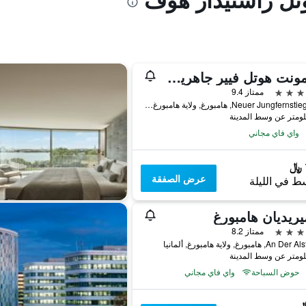
فيرمونت هوتل فيير جاهريسزتين هامبرج
ممتاز 9.4
Neuer Jungfernstieg 9-14, هامبورغ, ولاية هامبورغ, ألمانيا
واي فاي مجاني
عرض الصفقة
ط في الليلة
يريديان هامبورغ
ممتاز 8.2
 هامبورغ, ولاية هامبورغ, ألمانيا
حوض السباحة
واي فاي مجاني