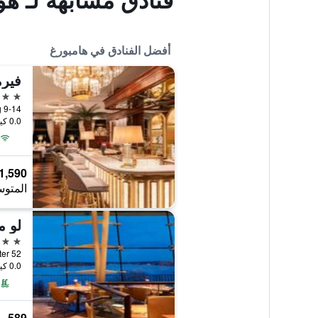
أفضل الفنادق في هامبورغ
5 نجوم
0.0 كيلومتر عن وسط المدينة
1,590 ﷼
المتوس
لو م
5 نجوم
An Der Alster 52,
0.0 كيلومتر عن وسط المدينة
589 ﷼