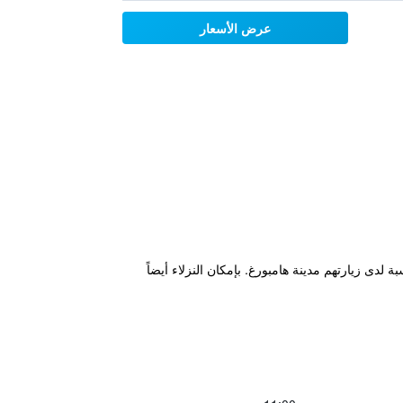
عرض الأسعار
Trabrennbahn  ويوفر للضيوف قاعدة إقامة مناسبة لدى زيارتهم مدينة هامبورغ. بإمكان النزلاء أيضاً