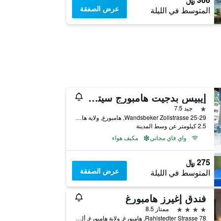
عرض الصفقة
المتوسط في الليلة
إيبيس بدجيت هامبورج سيتي أوست
نجمة واحدة
جيد 7.5
Wandsbeker Zollstrasse 25-29, هامبورغ, ولاية هامبورغ, ألمانيا
2.5 كيلومتر عن وسط المدينة
واي فاي مجاني
مكيف هواء
275 ﷼
عرض الصفقة
المتوسط في الليلة
فندق إغيرز هامبورغ
4 نجوم
ممتاز 8.5
Rahlstedter Strasse 78, هامبورغ, ولاية هامبورغ, ألمانيا