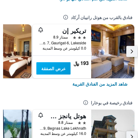
فنادق بالقرب من هوتل رانيبان أركاد
تريكير إن
3 نجوم
ممتاز 8.9
Street No. 7, Gaurigat-6, Lakeside, بوخارا, نيبال
0.0 كيلومتر عن وسط المدينة
193 ﷼
عرض الصفقة
شاهد المزيد من الفنادق القريبة
فنادق رخيصة في بوخارا
هوتل يانجز ستوبا
2 نجمتين
ممتاز 8.8
Lekhnath-09, Begnas Lake Lekhnath, بوخارا, نيبال
16.0 كيلومتر عن وسط المدينة