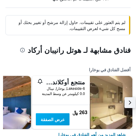
لم يتم العثور على تقييمات. حاول إزالة مرشح أو تغيير بحثك أو
مسح كل شيء لعرض التقييمات.
فنادق مشابهة لـ هوتل رانيبان أركاد
أفضل الفنادق في بوخارا
منتجع أوكلاند تاكابونا
Lakeside-6, بوخارا, نيبال
0.0 كيلومتر عن وسط المدينة
263 ﷼
عرض الصفقة
شاهد المزيد من أهم الفنادق في بوخارا