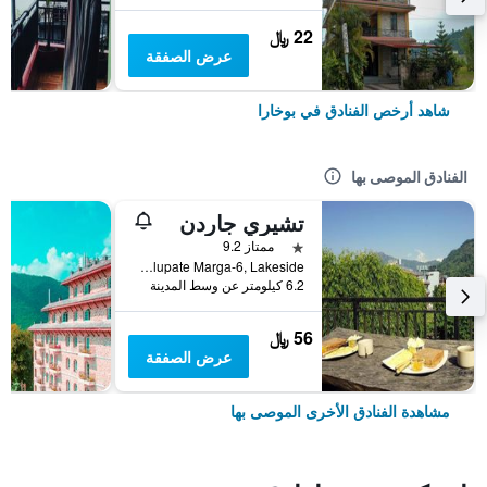
22 ﷼
عرض الصفقة
شاهد أرخص الفنادق في بوخارا
الفنادق الموصى بها
تشيري جاردن
نجمة واحدة
ممتاز 9.2
Lalupate Marga-6, Lakeside, بوخارا, نيبال
6.2 كيلومتر عن وسط المدينة
56 ﷼
عرض الصفقة
مشاهدة الفنادق الأخرى الموصى بها