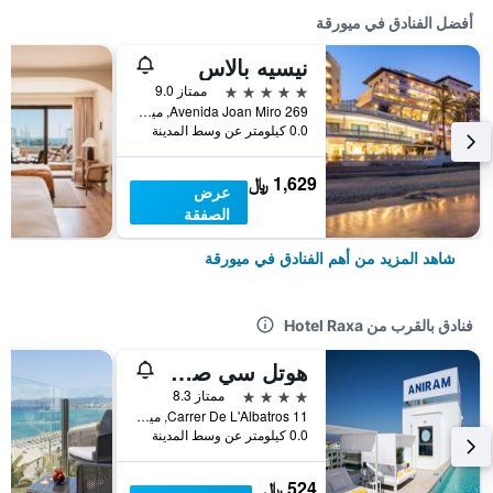
أفضل الفنادق في ميورقة
نيسيه بالاس
5 نجوم
ممتاز 9.0
Avenida Joan Miro 269, ميورقة, مالوركا, أسبانيا
0.0 كيلومتر عن وسط المدينة
1,629 ﷼
عرض
الصفقة
شاهد المزيد من أهم الفنادق في ميورقة
فنادق بالقرب من Hotel Raxa
هوتل سي صن أنيرام
4 نجوم
ممتاز 8.3
Carrer De L'Albatros 11, ميورقة, مالوركا, أسبانيا
0.0 كيلومتر عن وسط المدينة
524 ﷼