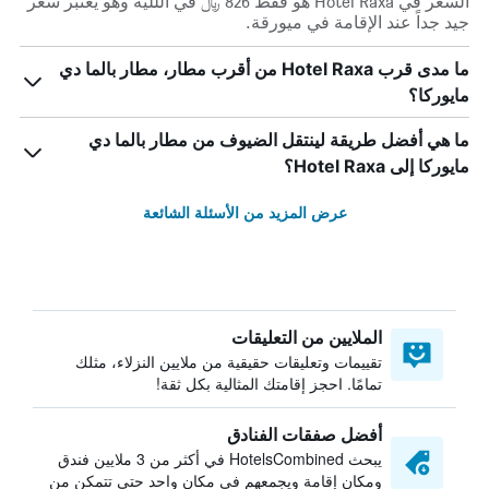
السعر في Hotel Raxa هو فقط 826 ﷼ في الللية وهو يعتبر سعر
جيد جداً عند الإقامة في ميورقة.
ما مدى قرب Hotel Raxa من أقرب مطار، مطار بالما دي
مايوركا؟
ما هي أفضل طريقة لينتقل الضيوف من مطار بالما دي
مايوركا إلى Hotel Raxa؟
عرض المزيد من الأسئلة الشائعة
الملايين من التعليقات
تقييمات وتعليقات حقيقية من ملايين النزلاء، مثلك
تمامًا. احجز إقامتك المثالية بكل ثقة!
أفضل صفقات الفنادق
يبحث HotelsCombined في أكثر من 3 ملايين فندق
ومكان إقامة ويجمعهم في مكان واحد حتى تتمكن من