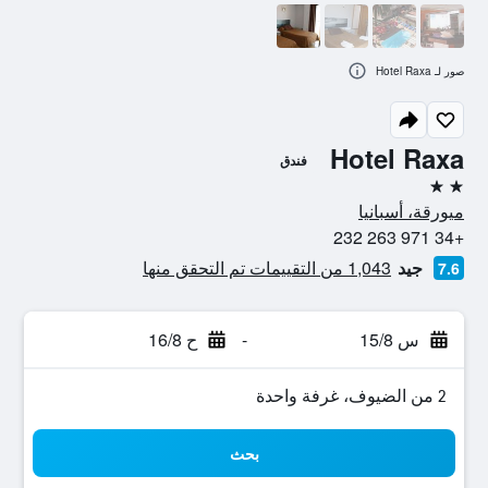
صور لـ Hotel Raxa
Hotel Raxa
فندق
2 نجمتين
ميورقة، أسبانيا
+34 971 263 232
جيد
1,043 من التقييمات تم التحقق منها
7.6
س 15/8
-
ح 16/8
2 من الضيوف، غرفة واحدة
بحث