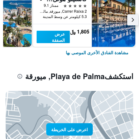
5 نجوم
ممتاز 9.1
Carrer Raixa 2, ميورقة, مالوركا, أسبانيا
5.3 كيلومتر عن وسط المدينة
1,805 ﷼
عرض
الصفقة
مشاهدة الفنادق الأخرى الموصى بها
استكشفPlaya de Palma, ميورقة
اعرض على الخريطة