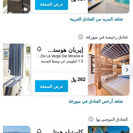
عرض الصفقة
شاهد المزيد من الفنادق القريبة
فنادق رخيصة في ميورقة
إيربان هوستل بالما ألبيرجيو جوفينيل
Placa De La Verge Del Miracle 4, ميورقة, مالوركا, أسبانيا
1.3 كيلومتر عن وسط المدينة
262 ﷼
عرض الصفقة
شاهد أرخص الفنادق في ميورقة
الفنادق الموصى بها
كاستيلو هوتل سون فيدا، إيه لاكشري كوليكشن هوتل، مالوركا