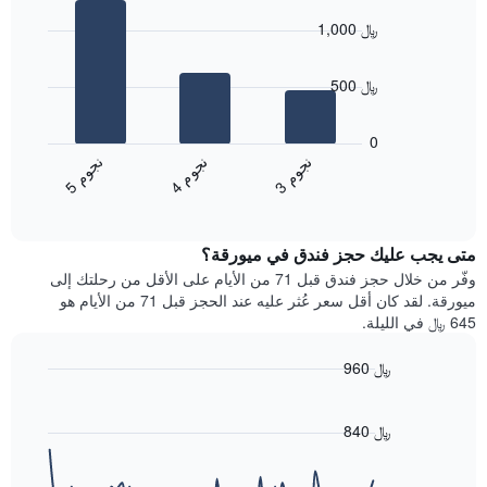
graphic.
chart
النجوم
1,000 ﷼
with
يتضمن
3
المخطط
bars.
1
500 ﷼
محور
يعرض
X
المخطط
0
التي
التالي
ن
م
ن
م
ن
م
تعرض
متوسط
4
ج
و
3
ج
و
5
ج
و
فئات
End
سعر
of
الفنادق
الغرفة
interactive
بالنجوم.
خلال
chart
يتضمن
متى يجب عليك حجز فندق في ميورقة؟
عطلة
المخطط
نهاية
وفّر من خلال حجز فندق قبل 71 من الأيام على الأقل من رحلتك إلى
1
هذا
ميورقة. لقد كان أقل سعر عُثر عليه عند الحجز قبل 71 من الأيام هو
محور
الأسبوع
645 ﷼ في الليلة.
Y
الذي
الذي
عُثر
960 ﷼
يعرض
عليه
متوسط
Line
Chart
خلال
graphic.
chart
سعر
آخر
with
840 ﷼
الغرفة
3
90
هذه
أيام
data
الليلة
points.
مع