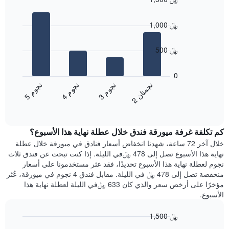
محور
غرفة
Bar
Chart
X
graphic.
chart
الذي
1,000 ﷼
with
يعرض
4
متوسط
bars.
500 ﷼
سعر
غرفة
يعرض
يتضمن
المخطط
0
المخطط
التالي
ن
ن
ن
م
ن
م
ن
م
التالي
متوسط
3
ج
و
4
ج
و
5
ج
و
2
ج
م
ت
ا
1
End
سعر
of
محور
الغرفة
interactive
Y
هذه
chart
الذي
كم تكلفة غرفة ميورقة فندق خلال عطلة نهاية هذا الأسبوع؟
الليلة
يعرض
الذي
خلال آخر 72 ساعة، شهدنا انخفاض أسعار فنادق في ميورقة خلال عطلة
الأحياء
عُثر
نهاية هذا الأسبوع تصل إلى 478 ﷼في الليلة. إذا كنت تبحث عن فندق ثلاث
الأكثر
عليه
نجوم لعطلة نهاية هذا الأسبوع تحديدًا، فقد عثر مستخدمونا على أسعار
شعبية
خلال
منخفضة تصل إلى 478 ﷼ في الليلة. مقابل فندق 4 نجوم في ميورقة، عُثر
آخر
مؤخرًا على أرخص سعر والذي كان 633 ﷼في الليلة لعطلة نهاية هذا
3
الأسبوع.
أيام
مع
1,500 ﷼
التصنيف
Bar
حسب
Chart