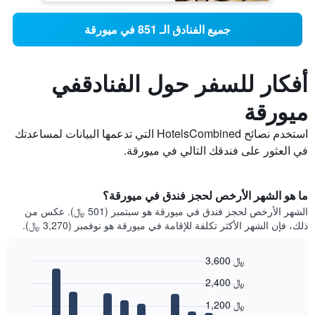
جميع الفنادق الـ 851 في ميورقة
أفكار للسفر حول الفنادقفي
ميورقة
استخدم نصائح HotelsCombined التي تدعمها البيانات لمساعدتك
في العثور على فندقك التالي في ميورقة.
ما هو الشهر الأرخص لحجز فندق في ميورقة؟
الشهر الأرخص لحجز فندق في ميورقة هو سبتمبر (501 ﷼). عكس من
ذلك، فإن الشهر الأكثر تكلفة للإقامة في ميورقة هو نوفمبر (3,270 ﷼).
3,600 ﷼
Bar
Chart
2,400 ﷼
graphic.
chart
with
1,200 ﷼
12