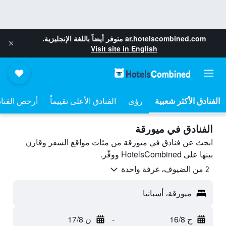
ar.hotelscombined.com
متوفر أيضاً باللغة الإنجليزية.
Visit site in English
رؤى
الفنادق الأعلى تقييماً
أرخص الفنا
الفنادق في ميورقة
ابحث عن فنادق في ميورقة من مئات مواقع السفر وقارن
بينها على HotelsCombined ووفّر.
2 من الضيوف، غرفة واحدة
ميورقة، أسبانيا
ح 16/8
-
ن 17/8