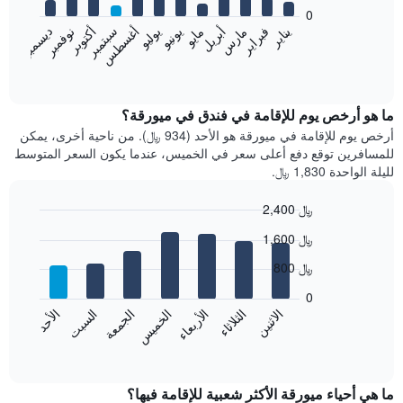
bars.
0
فبراير
مايو
أغسطس
نوفمبر
يناير
أبريل
يوليو
أكتوبر
مارس
يونيو
سبتمبر
ديسمبر
يعرض
المخطط
End
of
التالي
interactive
متوسط
chart
سعر
ما هو أرخص يوم للإقامة في فندق في ميورقة؟
غرفة
أرخص يوم للإقامة في ميورقة هو الأحد (934 ﷼). من ناحية أخرى، يمكن
كل
للمسافرين توقع دفع أعلى سعر في الخميس، عندما يكون السعر المتوسط
شهر
لليلة الواحدة 1,830 ﷼.
يتضمن
المخطط
2,400 ﷼
1
Bar
محور
Chart
1,600 ﷼
graphic.
chart
X
with
الذي
800 ﷼
7
يعرض
bars.
0
الشهور.
الاثنين
الخميس
الأحد
الأربعاء
السبت
الثلاثاء
الجمعة
يتضمن
يعرض
المخطط
المخطط
End
التالي
of
التالي
interactive
1
متوسط
chart
محور
سعر
ما هي أحياء ميورقة الأكثر شعبية للإقامة فيها؟
Y