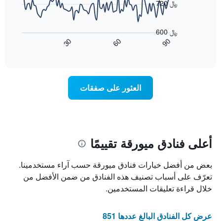
720 ﷼
الذي
التصنيف
عُثر
حسب
يعرض
عليه
النجوم
المخطط
600 ﷼
خلال
التالي
يتضمن
90
30
60
آخر
كيفية
المخطط
End
3
of
1
تغير
interactive
أيام
سعر
محور
chart
X
غرفة
عند
الذي
العثور على صفقات
يعرض
اقتراب
تاريخ
فئات
الإقامة
الفنادق
يتضمن
بالنجوم.
يتضمن
المخطط
1
المخطط
أعلى فنادق ميورقة تقييمًا
1
محور
X
محور
بعض من أفضل خيارات فنادق ميورقة حسب آراء مستخدمينا.
Y
الذي
الذي
يعرض
تعرّف على أسباب تصنيف هذه الفنادق من ضمن الأفضل من
عدد
يعرض
خلال قراءة تعليقات المستخدمين.
الأيام
متوسط
قبل
سعر
غرفة
الإقامة
عرض كل الفنادق البالغ عددها 851