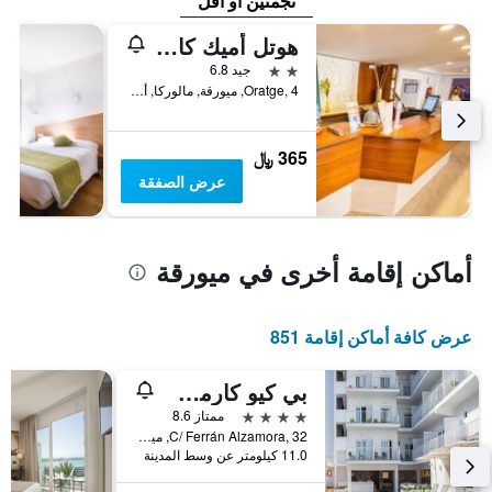
نجمتين أو أقل
هوتل أميك كان باستيلا
2 نجمتين
جيد 6.8
Oratge, 4, ميورقة, مالوركا, أسبانيا
365 ﷼
عرض الصفقة
أماكن إقامة أخرى في ميورقة
عرض كافة أماكن إقامة 851
بي كيو كارمن بلاي هوتل - للبالغين فقط
4 نجوم
ممتاز 8.6
C/ Ferrán Alzamora, 32, ميورقة, مالوركا, أسبانيا
11.0 كيلومتر عن وسط المدينة