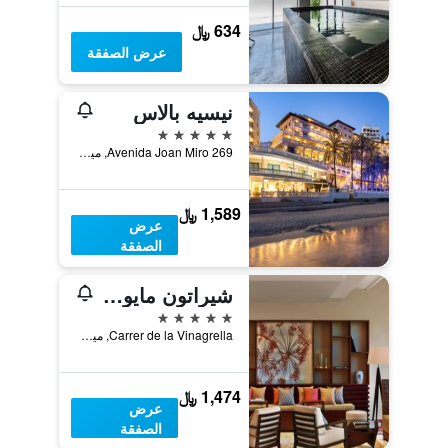
634 ﷼
عرض الصفقة
نيسيه بالاس
5 نجوم
Avenida Joan Miro 269, ميورقة, مالوركا, أسبانيا
1,589 ﷼
عرض
الصفقة
شيراتون مايوركا أرابيلا جولف هوتل
5 نجوم
Carrer de la Vinagrella, ميورقة, مالوركا, أسبانيا
1,474 ﷼
عرض
الصفقة