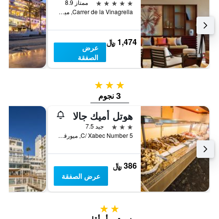
5 نجوم
ممتاز 8.9
Carrer de la Vinagrella, ميورقة, مالوركا, أسبانيا
1,474 ﷼
عرض
الصفقة
3 نجوم
3 نجوم
هوتل أميك جالا
3 نجوم
جيد 7.5
C/ Xabec Number 5, ميورقة, مالوركا, أسبانيا
386 ﷼
عرض الصفقة
2 نجمتين