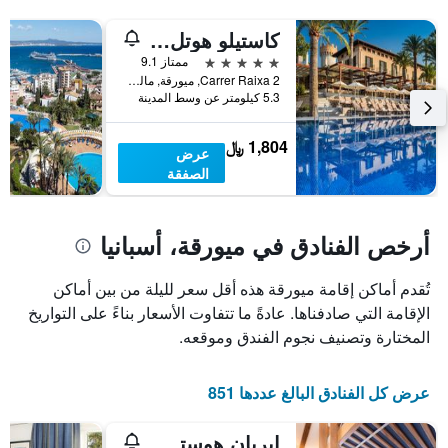
في
يتضمن
عطلة
المخطط
كاستيلو هوتل سون فيدا، إيه لاكشري كوليكشن هوتل، مالوركا
نهاية
التالي
1
هذا
5 نجوم
ممتاز 9.1
محور
الأسبوع
Carrer Raixa 2, ميورقة, مالوركا, أسبانيا
Y
خلال
5.3 كيلومتر عن وسط المدينة
آخر
الذي
3
يعرض
1,804 ﷼
عرض
أيام
متوسط
الصفقة
سعر
غرفة
أرخص الفنادق في ميورقة، أسبانيا
تُقدم أماكن إقامة ميورقة هذه أقل سعر لليلة من بين أماكن
الإقامة التي صادفناها. عادةً ما تتفاوت الأسعار بناءً على التواريخ
المختارة وتصنيف نجوم الفندق وموقعه.
عرض كل الفنادق البالغ عددها 851
إيربان هوستل بالما ألبيرجيو جوفينيل