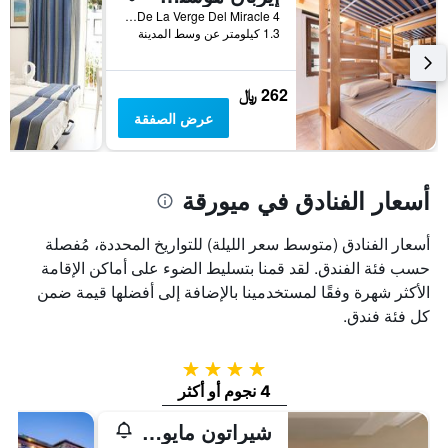
Placa De La Verge Del Miracle 4, ميورقة, مالوركا, أسبانيا
1.3 كيلومتر عن وسط المدينة
262 ﷼
عرض الصفقة
أسعار الفنادق في ميورقة
أسعار الفنادق (متوسط سعر الليلة) للتواريخ المحددة، مُفصلة
حسب فئة الفندق. لقد قمنا بتسليط الضوء على أماكن الإقامة
الأكثر شهرة وفقًا لمستخدمينا بالإضافة إلى أفضلها قيمة ضمن
كل فئة فندق.
4 نجوم
4 نجوم أو أكثر
شيراتون مايوركا أرابيلا جولف هوتل