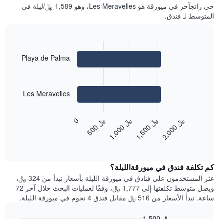
غرفة
حي رائجآخر في ميورقة هو Les Meravelles، وهو 1,589 ﷼/ليلة في
الذي
كل
المتوسط ​​لـ فندق.
يعرض
يوم
متوسط
في
سعر
الأسبوع
غرفة
يتضمن
Bar
Chart
Playa de Palma
المخطط
graphic.
chart
with
1
2
محور
bars.
X
Les Meravelles
الذي
يعرض
يعرض
المخطط
أيام
﷼
﷼
﷼
﷼
0
التالي
الأسبوع.
5
0
0
1
,
0
0
0
1
,
5
0
0
2
,
0
0
0
متوسط
يتضمن
End
سعر
المخطط
of
غرفة
التالي
interactive
في
chart
1
كم تكلفة فندق في ميورقةالليلة؟
الأحياء
محور
المجاورة
عثر المستخدمون على فنادق في ميورقة الليلة بأسعار تبدأ من 324 ﷼،
Y
يتضمن
ويصل متوسط تكلفتها إلى 1,777 ﷼، وفقًا لعمليات البحث خلال آخر 72
الذي
المخطط
ساعة. تبدأ الأسعار من 516 ﷼ مقابل فندق 4 نجوم في ميورقة الليلة.
يعرض
التالي
متوسط
1
سعر
1,500 ﷼