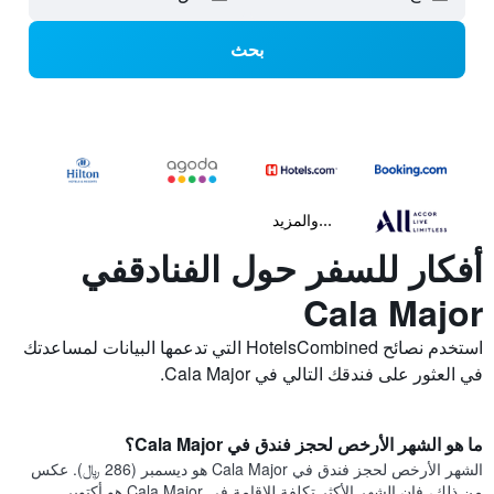
بحث
...والمزيد
أفكار للسفر حول الفنادقفي
Cala Major
استخدم نصائح HotelsCombined التي تدعمها البيانات لمساعدتك
في العثور على فندقك التالي في Cala Major.
ما هو الشهر الأرخص لحجز فندق في Cala Major؟
الشهر الأرخص لحجز فندق في Cala Major هو ديسمبر (286 ﷼). عكس
من ذلك، فإن الشهر الأكثر تكلفة للإقامة في Cala Major هو أكتوبر