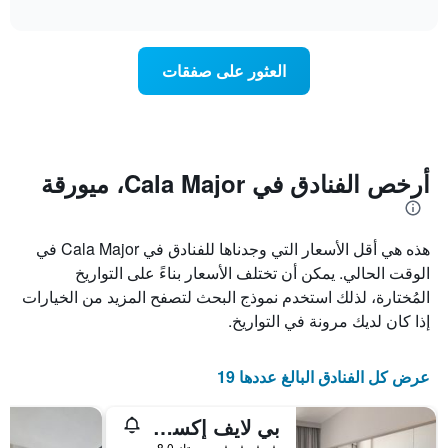
تغير
interactive
1
سعر
chart
محور
غرفة
Y
عند
العثور على صفقات
الذي
اقتراب
يعرض
تاريخ
متوسط
الإقامة
سعر
يتضمن
غرفة
المخطط
1
أرخص الفنادق في Cala Major، ميورقة
محور
X
الذي
هذه هي أقل الأسعار التي وجدناها للفنادق في Cala Major في
يعرض
عدد
الوقت الحالي. يمكن أن تختلف الأسعار بناءً على التواريخ
الأيام
المُختارة، لذلك استخدم نموذج البحث لتصفح المزيد من الخيارات
قبل
إذا كان لديك مرونة في التواريخ.
الإقامة
يتضمن
المخطط
عرض كل الفنادق البالغ عددها 19
التالي
1
محور
بي لايف إكسبيريانس كوستا بالما
Y
4 نجوم
ممتاز 8.0