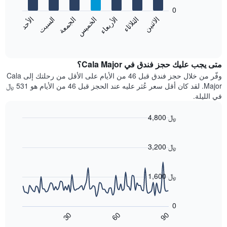
يعرض
bars.
0
الشهور.
الاثنين
الخميس
الأحد
الأربعاء
السبت
الثلاثاء
الجمعة
يتضمن
يعرض
المخطط
المخطط
End
التالي
of
التالي
interactive
1
متوسط
chart
محور
سعر
متى يجب عليك حجز فندق في Cala Major؟
Y
غرفة
وفّر من خلال حجز فندق قبل 46 من الأيام على الأقل من رحلتك إلى Cala
الذي
كل
Major. لقد كان أقل سعر عُثر عليه عند الحجز قبل 46 من الأيام هو 531 ﷼
يعرض
يوم
في الليلة.
متوسط
في
سعر
الأسبوع
4,800 ﷼
غرفة
يتضمن
Line
المخطط
Chart
graphic.
chart
1
with
3,200 ﷼
محور
90
X
data
الذي
points.
1,600 ﷼
يعرض
أيام
يعرض
الأسبوع.
المخطط
0
يتضمن
التالي
60
90
30
المخطط
كيفية
End
of
التالي