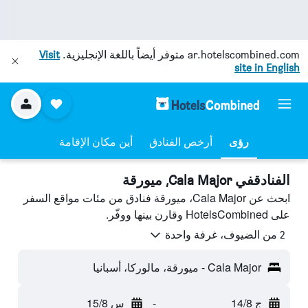
ar.hotelscombined.com
متوفر أيضاً باللغة الإنجليزية.
Visit
site in English
رؤى
أرخص الفنادق
أين مكان الإقامة
الفنادقفي Cala Major, ميورقة
ابحث عن Cala Major، ميورقة فنادق من مئات مواقع السفر
على HotelsCombined وقارن بينها ووفّر.
2 من الضيوف، غرفة واحدة
Cala Major - ميورقة، مالوركا، أسبانيا
ج 14/8
-
س 15/8