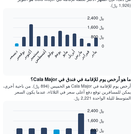
(1,926 ﷼).
2,400 ﷼
Bar
Chart
1,600 ﷼
graphic.
chart
with
800 ﷼
12
bars.
0
فبراير
مايو
أغسطس
نوفمبر
يناير
أبريل
يوليو
أكتوبر
مارس
يونيو
سبتمبر
ديسمبر
يعرض
المخطط
End
of
التالي
interactive
متوسط
chart
سعر
ما هو أرخص يوم للإقامة في فندق في Cala Major؟
غرفة
أرخص يوم للإقامة في Cala Major هو الخميس (894 ﷼). من ناحية أخرى،
كل
يمكن للمسافرين توقع دفع أعلى سعر في الثلاثاء، عندما يكون السعر
شهر
المتوسط لليلة الواحدة 2,221 ﷼.
يتضمن
المخطط
2,400 ﷼
1
Bar
محور
Chart
1,600 ﷼
graphic.
chart
X
with
الذي
800 ﷼
7