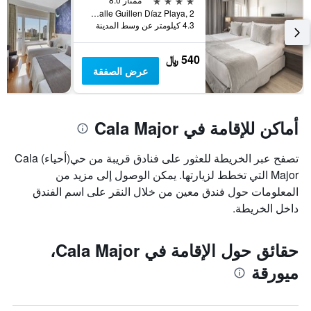
الذي
Calle Guillen Díaz Playa, 2, ميورقة, مالوركا, أسبانيا
يعرض
4.3 كيلومتر عن وسط المدينة
متوسط
سعر
540 ﷼
غرفة
عرض الصفقة
أماكن للإقامة في Cala Major
تصفح عبر الخريطة للعثور على فنادق قريبة من حي(أحياء) Cala
Major التي تخطط لزيارتها. يمكن الوصول إلى مزيد من
المعلومات حول فندق معين من خلال النقر على اسم الفندق
داخل الخريطة.
حقائق حول الإقامة في Cala Major،
ميورقة