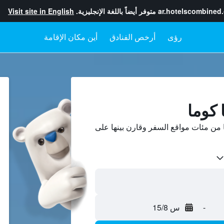
ar.hotelscombined
متوفر أيضاً باللغة الإنجليزية.
Visit site in English
رؤى
أرخص الفنادق
أين مكان الإقامة
 كوما
من مئات مواقع السفر وقارن بينها على
-
س 15/8