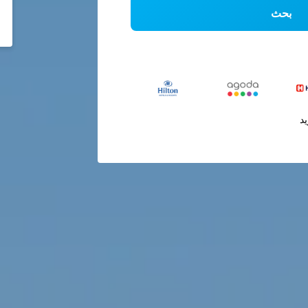
بحث
يد