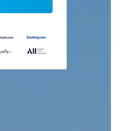
...والمز