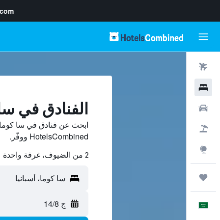
.com
رحلات طيران
فنادق
الفنادق في سا
سيارات
ابحث عن فنادق في سا كوما 
حزم العروض
HotelsCombined ووفّر.
استكشاف
2 من الضيوف، غرفة واحدة
رحلات
ج 14/8
العَرَبِيَّة