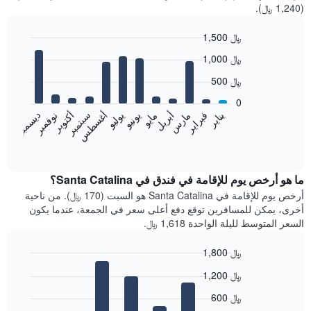
(1,240 ﷼).
1,500 ﷼
Bar
Chart
1,000 ﷼
graphic.
chart
with
500 ﷼
12
bars.
0
فبراير
مايو
أغسطس
نوفمبر
يناير
أبريل
يوليو
أكتوبر
مارس
يونيو
سبتمبر
ديسمبر
يعرض
المخطط
End
of
التالي
interactive
متوسط
chart
سعر
ما هو أرخص يوم للإقامة في فندق في Santa Catalina؟
غرفة
أرخص يوم للإقامة في Santa Catalina هو السبت (170 ﷼). من ناحية
كل
أخرى، يمكن للمسافرين توقع دفع أعلى سعر في الجمعة، عندما يكون
شهر
السعر المتوسط لليلة الواحدة 1,618 ﷼.
يتضمن
المخطط
1,800 ﷼
1
Bar
محور
Chart
1,200 ﷼
graphic.
chart
X
with
الذي
600 ﷼
7
يعرض