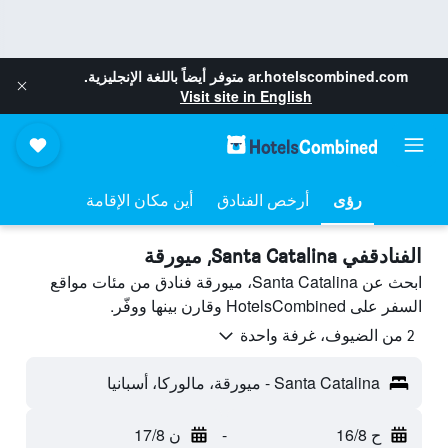
ar.hotelscombined.com
متوفر أيضاً باللغة الإنجليزية.
Visit site in English
رؤى
أرخص الفنادق
أين مكان الإقامة
الفنادقفي Santa Catalina, ميورقة
ابحث عن Santa Catalina، ميورقة فنادق من مئات مواقع
السفر على HotelsCombined وقارن بينها ووفّر.
2 من الضيوف، غرفة واحدة
Santa Catalina - ميورقة، مالوركا، أسبانيا
ح 16/8
-
ن 17/8