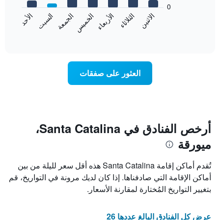
bars.
0
الشهور.
الاثنين
الخميس
الأحد
الأربعاء
السبت
الثلاثاء
الجمعة
يتضمن
يعرض
المخطط
المخطط
End
التالي
of
التالي
interactive
1
متوسط
chart
محور
سعر
Y
غرفة
العثور على صفقات
الذي
كل
يعرض
يوم
متوسط
في
سعر
الأسبوع
غرفة
يتضمن
المخطط
أرخص الفنادق في Santa Catalina،
1
ميورقة
محور
X
الذي
تُقدم أماكن إقامة Santa Catalina هذه أقل سعر لليلة من بين
يعرض
أماكن الإقامة التي صادفناها. إذا كان لديك مرونة في التواريخ، قم
أيام
بتغيير التواريخ المُختارة لمقارنة الأسعار.
الأسبوع.
يتضمن
المخطط
عرض كل الفنادق البالغ عددها 26
التالي