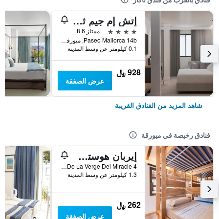
إتش إم جيم ثري هوتل
4 نجوم
ممتاز 8.6
Paseo Mallorca 14b, ميورقة, مالوركا, أسبانيا
0.1 كيلومتر عن وسط المدينة
928 ﷼
عرض الصفقة
شاهد المزيد من الفنادق القريبة
فنادق رخيصة في ميورقة
إيربان هوستل بالما ألبيرجيو جوفينيل
Placa De La Verge Del Miracle 4, ميورقة, مالوركا, أسبانيا
1.3 كيلومتر عن وسط المدينة
262 ﷼
عرض الصفقة