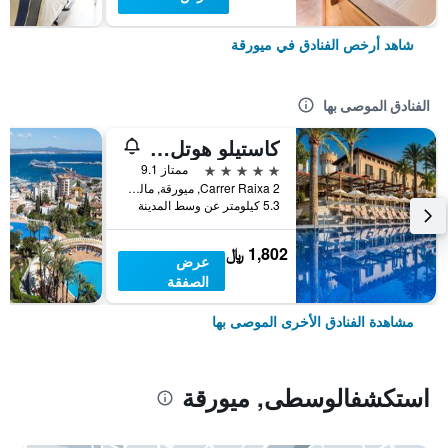
شاهد أرخص الفنادق في ميورقة
الفنادق الموصى بها
كاستيلو هوتل سون فيدا، إيه لاكشري كوليكشن هوتل، مالوركا
5 نجوم
ممتاز 9.1
Carrer Raixa 2, ميورقة, مالوركا, أسبانيا
5.3 كيلومتر عن وسط المدينة
1,802 ﷼
عرض
الصفقة
مشاهدة الفنادق الأخرى الموصى بها
استكشفالوسطى, ميورقة