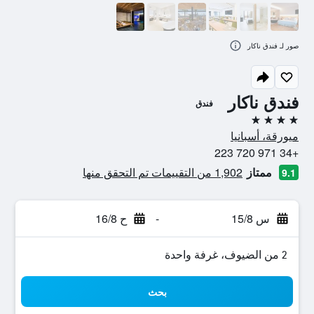
صور لـ فندق ناكار
فندق ناكار
فندق
4 نجوم
ميورقة، أسبانيا
+34 971 720 223
ممتاز
1,902 من التقييمات تم التحقق منها
9.1
س 15/8
-
ح 16/8
2 من الضيوف، غرفة واحدة
بحث