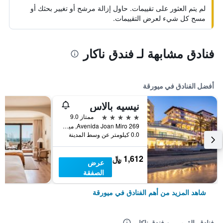
لم يتم العثور على تقييمات. حاول إزالة مرشح أو تغيير بحثك أو
مسح كل شيء لعرض التقييمات.
فنادق مشابهة لـ فندق ناكار
أفضل الفنادق في ميورقة
نيسيه بالاس
5 نجوم
ممتاز 9.0
Avenida Joan Miro 269, ميورقة, مالوركا, أسبانيا
0.0 كيلومتر عن وسط المدينة
1,612 ﷼
عرض
الصفقة
شاهد المزيد من أهم الفنادق في ميورقة
فنادق بالقرب من فندق ناكار