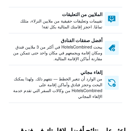
الملايين من التعليقات
تقييمات وتعليقات حقيقية من ملايين النزلاء، مثلك
تمامًا. احجز إقامتك المثالية بكل ثقة!
أفضل صفقات الفنادق
يبحث HotelsCombined في أكثر من 3 ملايين فندق
ومكان إقامة ويجمعهم في مكان واحد حتى تتمكن من
مقارنة أماكن الإقامة المثالية.
إلغاء مجاني
من الوارد أن تتغير الخطط — نتفهم ذلك. ولهذا يمكنك
البحث وحجز فنادق وأماكن إقامة على
HotelsCombined من وكالات السفر التي تقدم خدمة
الإلغاء المجاني
اعثر على نتائج أفضل لإقامتك في فندق