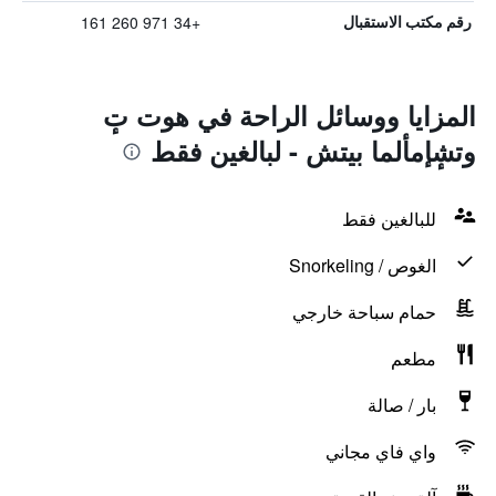
+34 971 260 161
رقم مكتب الاستقبال
المزايا ووسائل الراحة في هوت تٕ
وتشٕإمألما بيتش - لبالغين فقط
للبالغين فقط
الغوص / Snorkeling
حمام سباحة خارجي
مطعم
بار / صالة
واي فاي مجاني