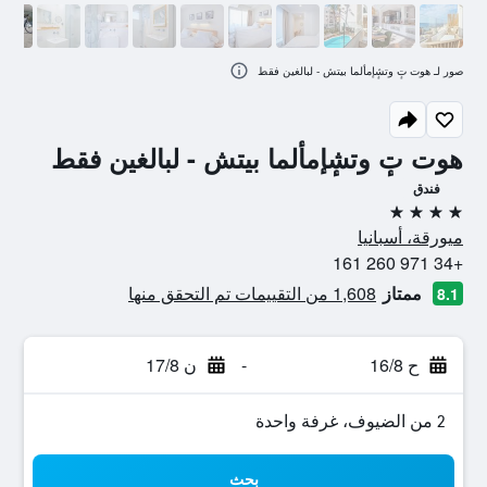
صور لـ هوت تٕ وتشٕإمألما بيتش - لبالغين فقط
هوت تٕ وتشٕإمألما بيتش - لبالغين فقط
فندق
4 نجوم
ميورقة، أسبانيا
+34 971 260 161
ممتاز
1,608 من التقييمات تم التحقق منها
8.1
ح 16/8
-
ن 17/8
2 من الضيوف، غرفة واحدة
بحث