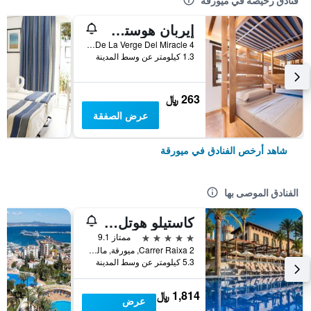
فنادق رخيصة في ميورقة
إيربان هوستل بالما ألبيرجيو جوفينيل
Placa De La Verge Del Miracle 4, ميورقة, مالوركا, أسبانيا
1.3 كيلومتر عن وسط المدينة
263 ﷼
عرض الصفقة
شاهد أرخص الفنادق في ميورقة
الفنادق الموصى بها
كاستيلو هوتل سون فيدا، إيه لاكشري كوليكشن هوتل، مالوركا
5 نجوم
ممتاز 9.1
Carrer Raixa 2, ميورقة, مالوركا, أسبانيا
5.3 كيلومتر عن وسط المدينة
1,814 ﷼
عرض