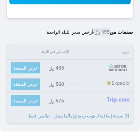
صفقات من
455 ﷼
/
أرخص سعر الليلة الواحدة
مزود
الإجمالي في الليلة
455 ﷼
عرض الصفقة
560 ﷼
عرض الصفقة
575 ﷼
عرض الصفقة
31 صفقة إضافية لـ هوت تٕ وتشٕإمألما بيتش - لبالغين فقط