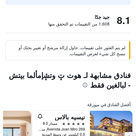
8.1
جيد جدًا
1,608 من التقييمات تم التحقق منها
لم يتم العثور على تقييمات. حاول إزالة مرشح أو تغيير بحثك أو
مسح كل شيء لعرض التقييمات.
فنادق مشابهة لـ هوت تٕ وتشٕإمألما بيتش
- لبالغين فقط
أفضل الفنادق في ميورقة
نيسيه بالاس
5 نجوم
ممتاز 9.0
Avenida Joan Miro 269, ميورقة, مالوركا, أسبانيا
0.0 كيلومتر عن وسط المدينة