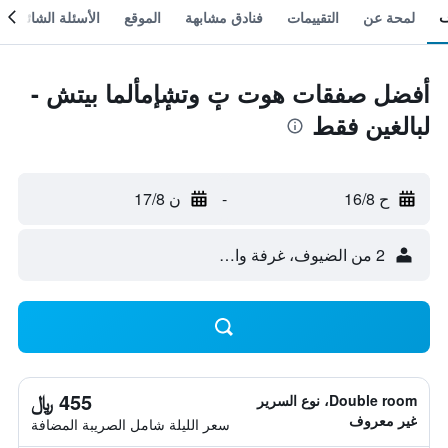
لمحة عن
التقييمات
فنادق مشابهة
الموقع
الأسئلة الشائعة
أفضل صفقات هوت تٕ وتشٕإمألما بيتش -
لبالغين فقط
ح 16/8
-
ن 17/8
2 من الضيوف، غرفة واحدة
455 ﷼
Double room، نوع السرير
غير معروف
سعر الليلة شامل الصريبة المضافة