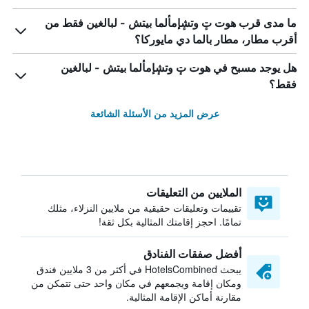
ما مدى قرب هوت تٕ وتشٕإمألما بيتش - لبالغين فقط من
أقرب مطار، مطار بالما دي مايوركا؟
هل يوجد مسبح في هوت تٕ وتشٕإمألما بيتش - لبالغين
فقط؟
عرض المزيد من الأسئلة الشائعة
الملايين من التعليقات
تقييمات وتعليقات حقيقية من ملايين النزلاء، مثلك
تمامًا. احجز إقامتك المثالية بكل ثقة!
أفضل صفقات الفنادق
يبحث HotelsCombined في أكثر من 3 ملايين فندق
ومكان إقامة ويجمعهم في مكان واحد حتى تتمكن من
مقارنة أماكن الإقامة المثالية.