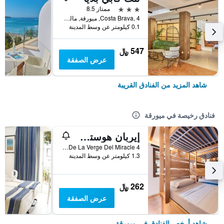
3 نجوم
ممتاز 8.5
Costa Brava, 4, ميورقة, مالوركا, أسبانيا
0.1 كيلومتر عن وسط المدينة
547 ﷼
عرض الصفقة
شاهد المزيد من الفنادق القريبة
فنادق رخيصة في ميورقة
إيربان هوستل بالما ألبيرجيو جوفينيل
Placa De La Verge Del Miracle 4, ميورقة, مالوركا, أسبانيا
1.3 كيلومتر عن وسط المدينة
262 ﷼
عرض الصفقة
شاهد أرخص الفنادق في ميورقة