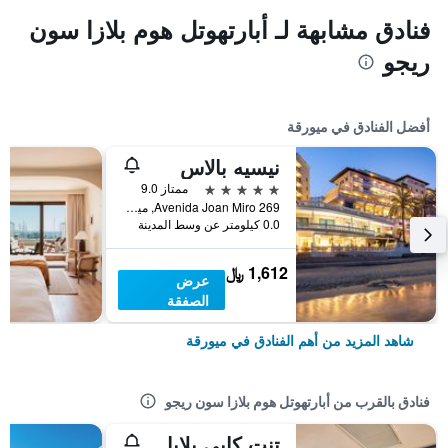
فنادق مشابهة لـ أبارتهوتل هوم بلازا سون
ريجو
أفضل الفنادق في ميورقة
نيسيه بالاس
5 نجوم
ممتاز 9.0
Avenida Joan Miro 269, ميورقة, مالوركا, أسبانيا
0.0 كيلومتر عن وسط المدينة
1,612 ﷼
عرض
الصفقة
شاهد المزيد من أهم الفنادق في ميورقة
فنادق بالقرب من أبارتهوتل هوم بلازا سون ريجو
تنت كابي بلايا