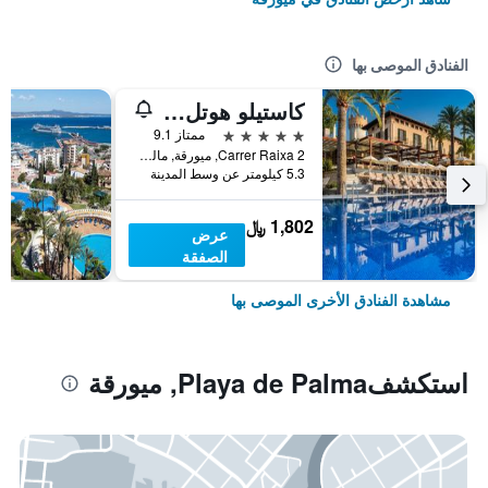
الفنادق الموصى بها
كاستيلو هوتل سون فيدا، إيه لاكشري كوليكشن هوتل، مالوركا
5 نجوم
ممتاز 9.1
Carrer Raixa 2, ميورقة, مالوركا, أسبانيا
5.3 كيلومتر عن وسط المدينة
1,802 ﷼
عرض
الصفقة
مشاهدة الفنادق الأخرى الموصى بها
استكشفPlaya de Palma, ميورقة