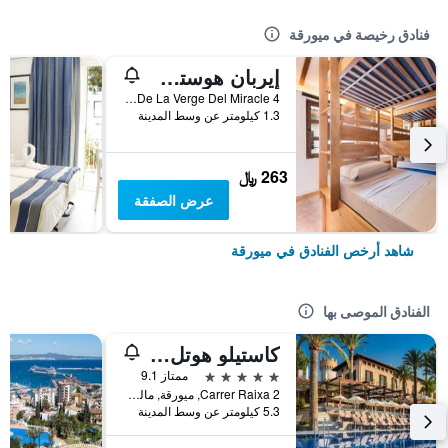
فنادق رخيصة في ميورقة
إيربان هوستل بالما ألبيرجيو جوفينيل
Placa De La Verge Del Miracle 4, ميورقة, مالوركا, أسبانيا
1.3 كيلومتر عن وسط المدينة
263 ﷼
عرض الصفقة
شاهد أرخص الفنادق في ميورقة
الفنادق الموصى بها
كاستيلو هوتل سون فيدا، إيه لاكشري كوليكشن هوتل، مالوركا
5 نجوم
ممتاز 9.1
Carrer Raixa 2, ميورقة, مالوركا, أسبانيا
5.3 كيلومتر عن وسط المدينة