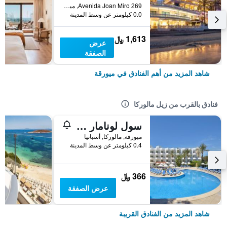
Avenida Joan Miro 269, ميورقة, مالوركا, أسبانيا
0.0 كيلومتر عن وسط المدينة
1,613 ﷼
عرض
الصفقة
شاهد المزيد من أهم الفنادق في ميورقة
فنادق بالقرب من زيل مالوركا
سول لونامار بالمانوفا أبارتامينتوس - لدالغيس فقط
ميورقة, مالوركا, أسبانيا
0.4 كيلومتر عن وسط المدينة
366 ﷼
عرض الصفقة
شاهد المزيد من الفنادق القريبة