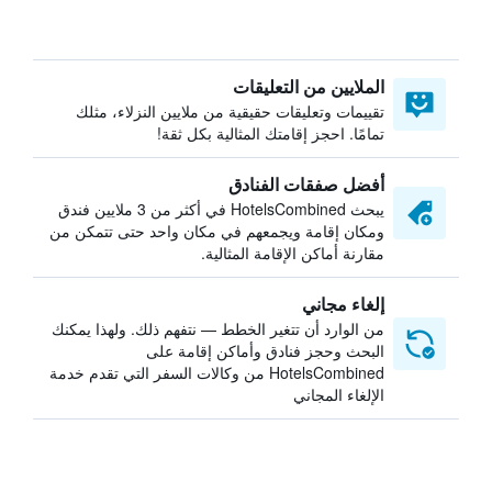
الملايين من التعليقات
تقييمات وتعليقات حقيقية من ملايين النزلاء، مثلك
تمامًا. احجز إقامتك المثالية بكل ثقة!
أفضل صفقات الفنادق
يبحث HotelsCombined في أكثر من 3 ملايين فندق
ومكان إقامة ويجمعهم في مكان واحد حتى تتمكن من
مقارنة أماكن الإقامة المثالية.
إلغاء مجاني
من الوارد أن تتغير الخطط — نتفهم ذلك. ولهذا يمكنك
البحث وحجز فنادق وأماكن إقامة على
HotelsCombined من وكالات السفر التي تقدم خدمة
الإلغاء المجاني