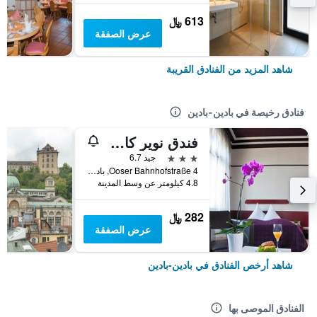
613 ﷼
عرض الصفقة
شاهد المزيد من الفنادق القريبة
فنادق رخيصة في بادين-بادين
فندق نوير كارلزهوف
3 نجوم
جيد 6.7
Ooser Bahnhofstraße 4, بادين-بادين, بادن - فورتمبيرغ, ألمانيا
4.8 كيلومتر عن وسط المدينة
282 ﷼
عرض الصفقة
شاهد أرخص الفنادق في بادين-بادين
الفنادق الموصى بها