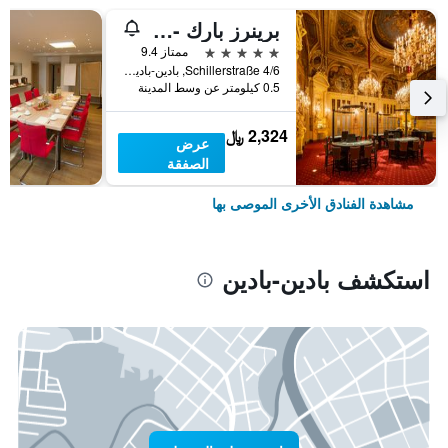
برينرز بارك - هوتل آند سبا، أوتكر هوتلز
5 نجوم
ممتاز 9.4
Schillerstraße 4/6, بادين-بادين, بادن - فورتمبيرغ, ألمانيا
0.5 كيلومتر عن وسط المدينة
2,324 ﷼
عرض
الصفقة
مشاهدة الفنادق الأخرى الموصى بها
استكشف بادين-بادين