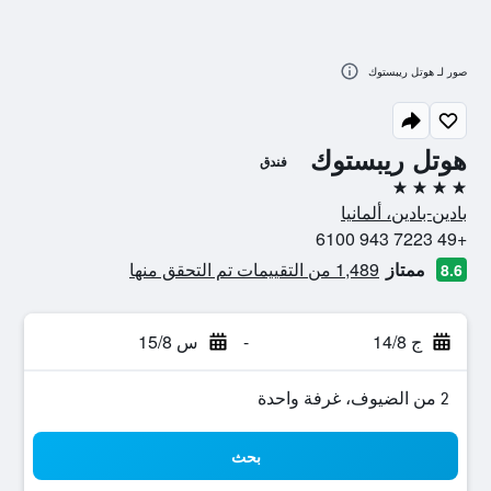
صور لـ هوتل ريبستوك
هوتل ريبستوك
فندق
4 نجوم
بادين-بادين، ألمانيا
+49 7223 943 6100
ممتاز
1,489 من التقييمات تم التحقق منها
8.6
ج 14/8
-
س 15/8
2 من الضيوف، غرفة واحدة
بحث