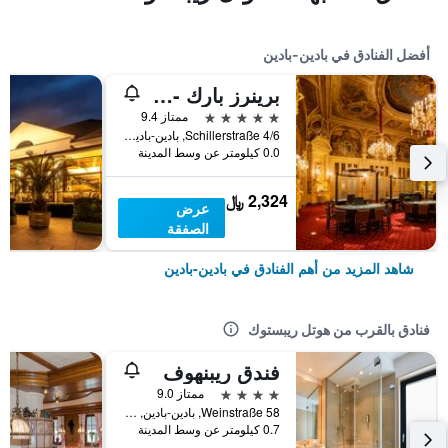
أفضل الفنادق في بادين-بادين
برينرز بارك - هوتل آند سبا، أوتكر هوتلز
5 نجوم
ممتاز 9.4
Schillerstraße 4/6, بادين-بادين, بادن - فورتمبيرغ, ألمانيا
0.0 كيلومتر عن وسط المدينة
2,324 ﷼
عرض
الصفقة
شاهد المزيد من أهم الفنادق في بادين-بادين
فنادق بالقرب من هوتل ريبستوك
فندق ريبنهوف
4 نجوم
ممتاز 9.0
Weinstraße 58, بادين-بادين, بادن - فورتمبيرغ, ألمانيا
0.7 كيلومتر عن وسط المدينة