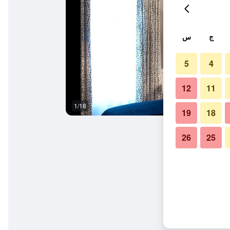
ج
س
5
4
12
11
1/18
وسائل راحة في الغرف
19
18
26
25