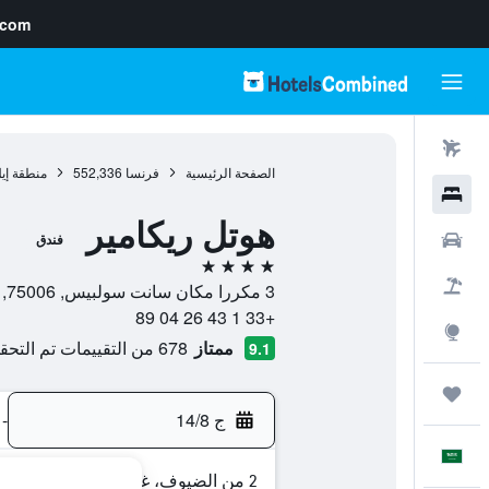
.com
رحلات طيران
الصفحة الرئيسية
فرنسا
552,336
منطقة إي
فنادق
هوتل ريكامير
سيارات
فندق
4 نجوم
حزم العروض
3 مكررا مكان سانت سولبيس, 75006, باريس, فرنسا
+33 1 43 26 04 89
استكشاف
ممتاز
678 من التقييمات تم التحقق منها
9.1
رحلات
ج 14/8
-
العَرَبِيَّة
2 من الضيوف، غرفة واحدة