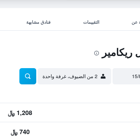
 عن
التقييمات
فنادق مشابهة
ريكامير
2 من الضيوف، غرفة واحدة
1,208 ﷼
740 ﷼