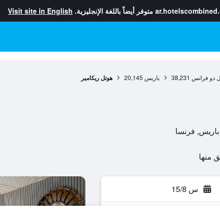
ar.hotelscombined
متوفر أيضاً باللغة الإنجليزية.
Visit site in English
ل دو فرانس
38,231
باريس
20,145
هوتل ريكامير
س 15/8