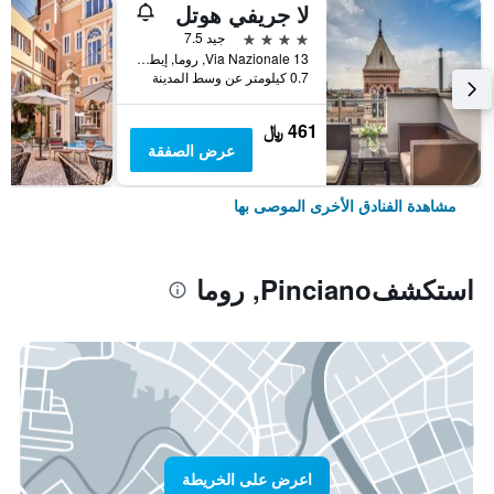
لا جريفي هوتل
4 نجوم
جيد 7.5
Via Nazionale 13, روما, إيطاليا
0.7 كيلومتر عن وسط المدينة
461 ﷼
عرض الصفقة
مشاهدة الفنادق الأخرى الموصى بها
استكشفPinciano, روما
اعرض على الخريطة