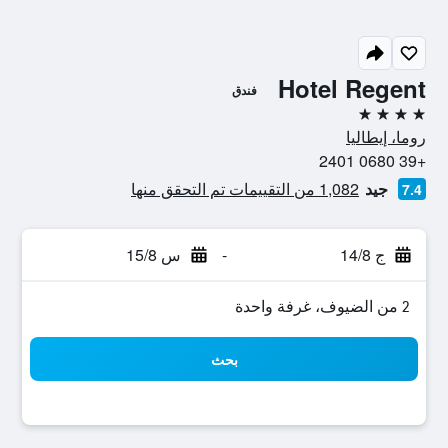
Hotel Regent
فندق
4 نجوم
روما، إيطاليا
+39 0680 2401
جيد
1,082 من التقييمات تم التحقق منها
7.4
ج 14/8
-
س 15/8
2 من الضيوف، غرفة واحدة
بحث