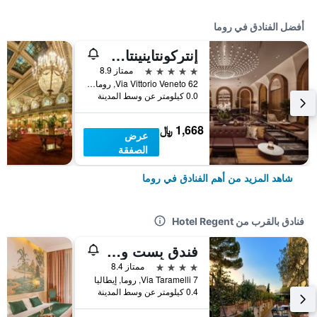
أفضل الفنادق في روما
إنتركونتاينينتال روم أمباسشياتوري بالاس باي آيتش جي
5 نجوم
ممتاز 8.9
Via Vittorio Veneto 62, روما, إيطاليا
0.0 كيلومتر عن وسط المدينة
1,668 ﷼
عرض
الصفقة
شاهد المزيد من أهم الفنادق في روما
فنادق بالقرب من Hotel Regent
فندق بِست ويستيرن ريفولي
4 نجوم
ممتاز 8.4
Via Taramelli 7, روما, إيطاليا
0.4 كيلومتر عن وسط المدينة