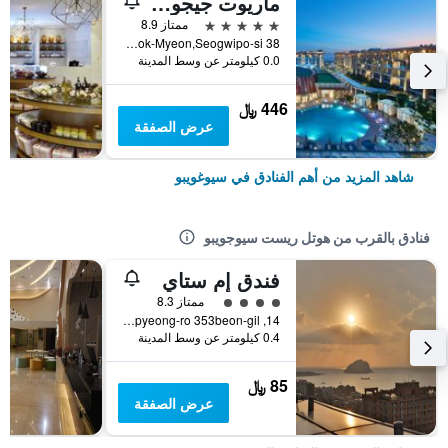
ماريوت جيجو شنوا وورلد هوتلز آند ريزورتس
5 نجوم
ممتاز 8.9
38 Sinhwayeoksa-ro 304Beon-Gil, Andeok-Myeon,Seogwipo-si, سيوغويبو, كوريا الجنوبية
0.0 كيلومتر عن وسط المدينة
446 ﷼
عرض الصفقة
شاهد المزيد من أهم الفنادق في سيوغويبو
فنادق بالقرب من هوتل ريست سيوجويبو
فندق إم ستاي
تقييم فئة 4
ممتاز 8.3
14, Taepyeong-ro 353beon-gil, سيوغويبو, كوريا الجنوبية
0.4 كيلومتر عن وسط المدينة
85 ﷼
عرض الصفقة