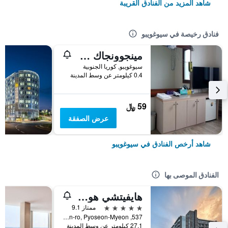
شاهد المزيد من الفنادق القريبة
فنادق رخيصة في سيوغويبو
مينجوونجاك جيستهاوس
سيوغويبو, كوريا الجنوبية
0.4 كيلومتر عن وسط المدينة
59 ﷼
عرض الصفقة
شاهد أرخص الفنادق في سيوغويبو
الفنادق الموصى بها
هايفيتشي هوتل آند ريزورت جيجو
5 نجوم
ممتاز 9.1
537, Minsokhaean-ro, Pyoseon-Myeon, سيوغويبو, كوريا الجنوبية
27.1 كيلومتر عن وسط المدينة