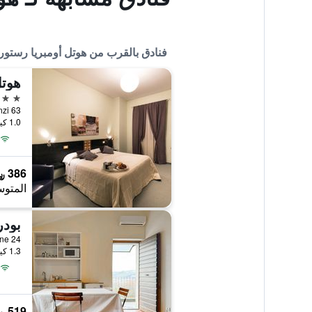
فنادق بالقرب من هوتل أومبريا رستور
هوتل
3 نجوم
1.0 كيلومتر عن وسط المدينة
386 ﷼
المتوس
بودر
1.3 كيلومتر عن وسط المدينة
519 ﷼