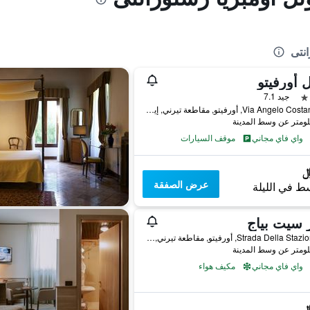
انتى
 أورفيتو
جيد 7.1
Via Angelo Costanzi 63, أورفيتو, مقاطعة تيرني, إيطاليا
واي فاي مجاني
موقف السيارات
عرض الصفقة
ط في الليلة
 سيت بياج
Strada Della Stazione 24, أورفيتو, مقاطعة تيرني, إيطاليا
واي فاي مجاني
مكيف هواء