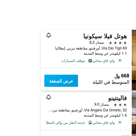
هوتل فيلا سيكونيا
4 نجوم
ممتاز 8.2
Via Dei Tigli 69, أورفيتو, مقاطعة تيرني, إيطاليا
1.1 كيلومتر عن وسط المدينة
واي فاي مجاني
موقف السيارات
668 ﷼
عرض الصفقة
المتوسط في الليلة
فالينتينو
3 نجوم
ممتاز 9.0
Via Angelo Da Orvieto, 32, أورفيتو, مقاطعة تيرني, إيطاليا
1.4 كيلومتر عن وسط المدينة
واي فاي مجاني
خدمة النقل من وإلى المطار