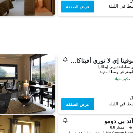
ط في الليلة
عرض الصفقة
لا سوفيتا إي لا توري أفيتاكاميري
, مقاطعة تيرني, إيطاليا
مكيف هواء
ط في الليلة
عرض الصفقة
ند بي دومو
ممتاز 8.8
Via Cesare Nebbia 24, أورفيتو, مقاطعة تيرني, إيطاليا