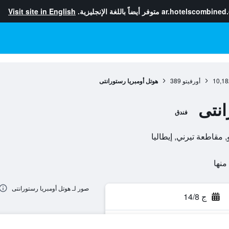
ar.hotelscombined
متوفر أيضاً باللغة الإنجليزية.
Visit site in English
10,18
أورفيتو
389
هوتل أومبريا رستورانتى
انتى
فندق
صور لـ هوتل أومبريا رستورانتى
ج 14/8