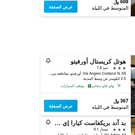
608 ﷼
عرض الصفقة
المتوسط في الليلة
هوتل كريستال أورفيتو
3 نجوم
جيد 7.8
Via Angelo Costanzi N. 69, أورفيتو, مقاطعة تيرني, إيطاليا
2.5 كيلومتر عن وسط المدينة
واي فاي مجاني
موقف السيارات
367 ﷼
عرض الصفقة
المتوسط في الليلة
بد آند بريكفاست كيارا إي بينيديتا
3 نجوم
ممتاز 9.1
Via Adige, 43, أورفيتو, مقاطعة تيرني, إيطاليا