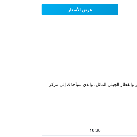
عرض الأسعار
 من مراكز التسوق، ويمكن الوصول منه بسهولة إلى الطريق السريع A1 ومحطة القطار والقطار الجبلي المائل، والذي سيأخذك إلى مركز
10:30