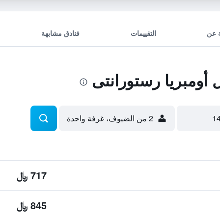
 عن
التقييمات
فنادق مشابهة
أومبريا رستورانتى
2 من الضيوف، غرفة واحدة
717 ﷼
845 ﷼