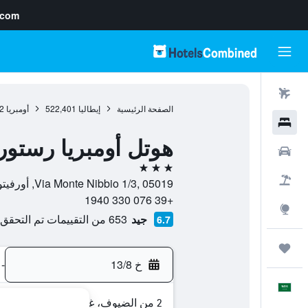
.com
رحلات طيران
الصفحة الرئيسية
إيطاليا
522,401
أومبريا
2
فنادق
هوتل أومبريا رستور
سيارات
3 نجوم
حزم العروض
Via Monte Nibbio 1/3, 05019, أورفيتو, مقاطعة تيرني, إيطاليا
+39 076 330 1940
استكشاف
جيد
653 من التقييمات تم التحقق منها
6.7
رحلات
خ 13/8
-
العَرَبِيَّة
2 من الضيوف، غرفة واحدة