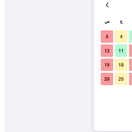
ج
س
5
4
12
11
19
18
26
25