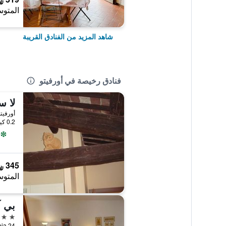
المتوس
شاهد المزيد من الفنادق القريبة
فنادق رخيصة في أورفيتو
أورفيتو
0.2 كيلومتر عن وسط المدينة
345 ﷼
المتوس
بي آ
3 نجوم