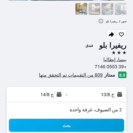
صور لـ ريفيرا بلو
ريفيرا بلو
فندق
3 نجوم
بيسا، إيطاليا
+39 0503 7146
ممتاز
609 من التقييمات تم التحقق منها
8.9
خ 13/8
-
ج 14/8
2 من الضيوف، غرفة واحدة
بحث